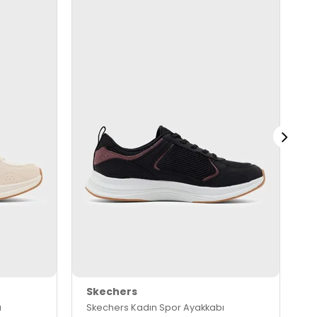
Skechers
S
ı
Skechers Kadın Spor Ayakkabı
S