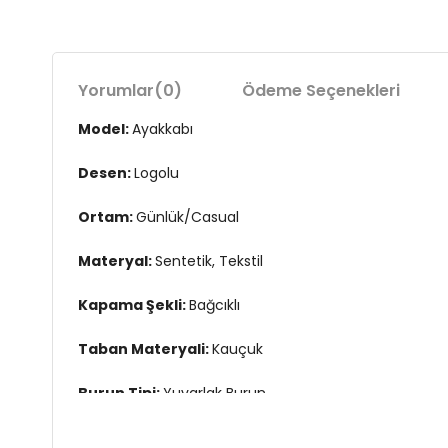
Yorumlar
(0)
Ödeme Seçenekleri
Model:
Ayakkabı
Desen:
Logolu
Ortam:
Günlük/Casual
Materyal:
Sentetik, Tekstil
Kapama Şekli:
Bağcıklı
Taban Materyali:
Kauçuk
Burun Tipi:
Yuvarlak Burun
Topuk Boyu:
Belirtilmemiş