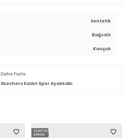
Sentetik
Bağcıklı
Kauçuk
Daha Fazla
Skechers Kadın Spor Ayakkabı
ÜCRETSIZ
ÜCR
KARGO
KAR