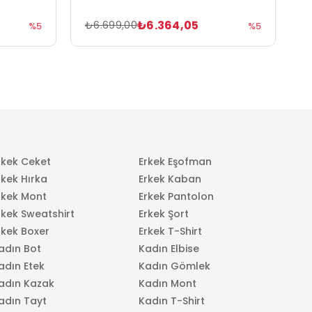
₺6.364,05
₺6.699,00
₺
%5
%5
rkek Ceket
Erkek Eşofman
rkek Hırka
Erkek Kaban
rkek Mont
Erkek Pantolon
rkek Sweatshirt
Erkek Şort
rkek Boxer
Erkek T-Shirt
adın Bot
Kadın Elbise
adın Etek
Kadın Gömlek
adın Kazak
Kadın Mont
adın Tayt
Kadın T-Shirt