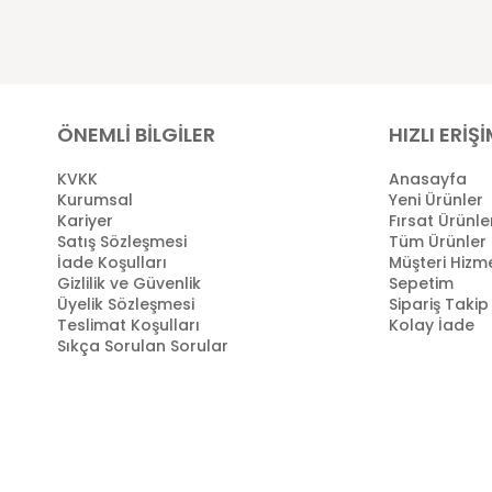
ÖNEMLİ BİLGİLER
HIZLI ERİŞ
KVKK
Anasayfa
Kurumsal
Yeni Ürünler
Kariyer
Fırsat Ürünle
Satış Sözleşmesi
Tüm Ürünler
İade Koşulları
Müşteri Hizme
Gizlilik ve Güvenlik
Sepetim
Üyelik Sözleşmesi
Sipariş Takip
Teslimat Koşulları
Kolay İade
Sıkça Sorulan Sorular