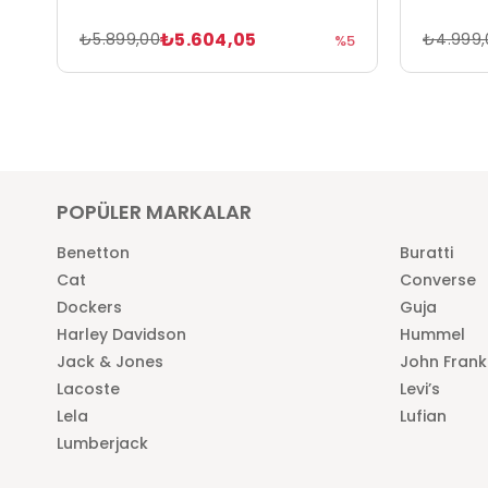
₺5.604,05
₺5.899,00
₺4.999,
%5
POPÜLER MARKALAR
Benetton
Buratti
Cat
Converse
Dockers
Guja
Harley Davidson
Hummel
Jack & Jones
John Frank
Lacoste
Levi’s
Lela
Lufian
Lumberjack