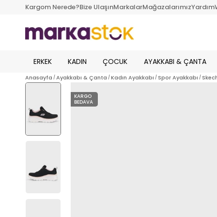
Kargom Nerede?
Bize Ulaşın
Markalar
Mağazalarımız
Yardım
ERKEK
KADIN
ÇOCUK
AYAKKABI & ÇANTA
Anasayfa
Ayakkabı & Çanta
Kadın Ayakkabı
Spor Ayakkabı
Skech
KARGO
BEDAVA