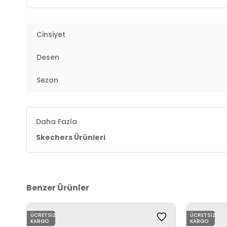
Topuk Tipi:
Düz
Cinsiyet
Yaş Grubu:
Yetişkin
Desen
Menşei:
Türkiye
2DE150384TKBKRG.07365
Sezon
Daha Fazla
Skechers Ürünleri
Benzer Ürünler
ÜCRETSIZ
ÜCRETSIZ
KARGO
KARGO