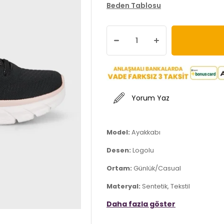
Beden Tablosu
Yorum Yaz
Model:
Ayakkabı
Desen:
Logolu
Ortam:
Günlük/Casual
Materyal:
Sentetik, Tekstil
Daha fazla göster
Kapama Şekli:
Bağcıklı
Taban Materyali:
Kauçuk