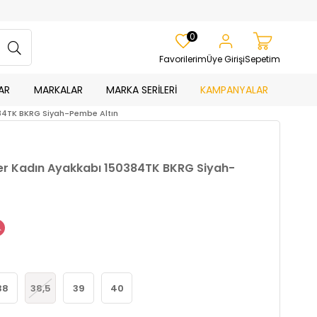
0
Favorilerim
Üye Girişi
Sepetim
AR
MARKALAR
MARKA SERİLERİ
KAMPANYALAR
384TK BKRG Siyah-Pembe Altın
ker Kadın Ayakkabı 150384TK BKRG Siyah-
38
38,5
39
40