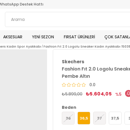
WhatsApp Destek Hattı
AKSESUAR
YENİ SEZON
FIRSAT ÜRÜNLERİ
ÇOK SATANL
ers Kadın Spor Ayakkabı
Fashion Fıt 2.0 Logolu Sneaker Kadın Ayakkabı 150
Skechers
Fashion Fıt 2.0 Logolu Snea
Pembe Altın
0.0
₺5.604,05
₺5.899,00
5
Beden
36
36,5
37
37,5