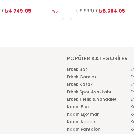
₺4.749,05
₺6.364,05
00
₺6.699,00
%5
POPÜLER KATEGORİLER
Erkek Bot
E
Erkek Gömlek
E
Erkek Kazak
E
Erkek Spor Ayakkabı
E
Erkek Terlik & Sandalet
E
Kadın Bluz
K
Kadın Eşofman
K
Kadın Kaban
K
Kadın Pantolon
K