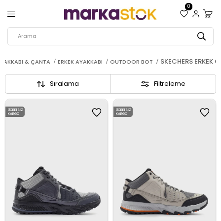
0
SKECHERS ERKEK 
YAKKABI & ÇANTA
ERKEK AYAKKABI
OUTDOOR BOT
Sıralama
Filtreleme
ÜCRETSIZ
ÜCRETSIZ
KARGO
KARGO