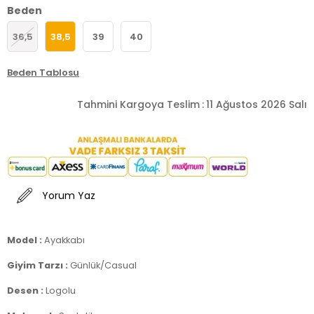
Beden
36,5
38,5
39
40
Beden Tablosu
Tahmini Kargoya Teslim
:
11 Ağustos 2026 Salı
Yorum Yaz
Model :
Ayakkabı
Giyim Tarzı :
Günlük/Casual
Desen :
Logolu