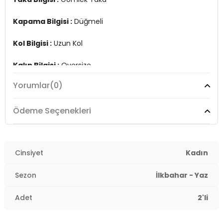
Kapama Bilgisi :
Düğmeli
Kol Bilgisi :
Uzun Kol
Kalıp Bilgisi :
Oversize
7DS26781001S2.17205
Yorumlar
(0)
Ödeme Seçenekleri
Cinsiyet
Kadın
Sezon
İlkbahar - Yaz
Adet
2'li