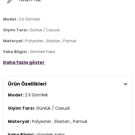
Model :
2 li Gömlek
Giyim Tarzı:
Günlük / Casual
Materyal :
Polyester , Elastan , Pamuk
Yaka Bilgisi :
Gömlek Yaka
Daha fazla göster
Kapama Bilgisi :
Düğmeli
Kol Bilgisi :
Uzun Kol
Ürün Özellikleri
Kalıp Bilgisi :
Oversize
7DS26781001S2.17205
Model :
2 li Gömlek
Giyim Tarzı:
Günlük / Casual
Materyal :
Polyester , Elastan , Pamuk
Yaka Bilgisi :
Gömlek Yaka