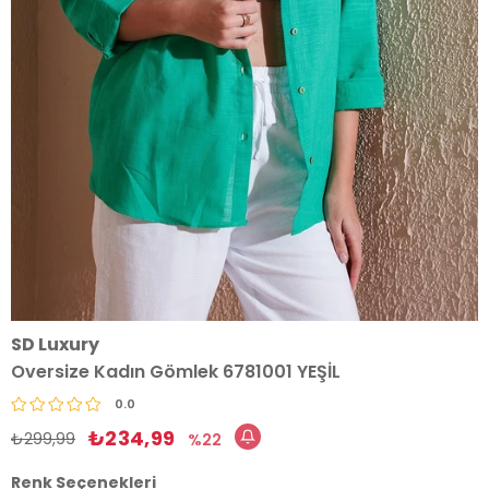
SD Luxury
Oversize Kadın Gömlek 6781001 YEŞİL
0.0
₺234,99
₺299,99
22
Renk Seçenekleri