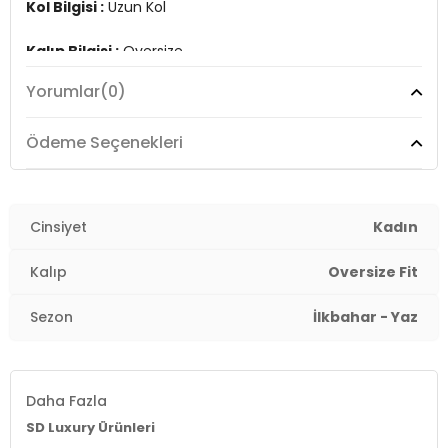
Kol Bilgisi :
Uzun Kol
Kalıp Bilgisi :
Oversize
2DY6781001.08
Yorumlar
(0)
Ödeme Seçenekleri
Cinsiyet
Kadın
Kalıp
Oversize Fit
Sezon
İlkbahar - Yaz
Daha Fazla
SD Luxury Ürünleri