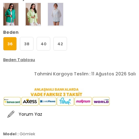
Beden
36
38
40
42
Beden Tablosu
Tahmini Kargoya Teslim
:
11 Ağustos 2026 Salı
Yorum Yaz
Model :
Gömlek