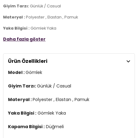
Giyim Tarzı:
Günlük / Casual
Materyal :
Polyester , Elastan , Pamuk
Yaka Bilgisi :
Gömlek Yaka
Daha fazla göster
Kapama Bilgisi :
Düğmeli
Kol Bilgisi :
Uzun Kol
Ürün Özellikleri
Kalıp Bilgisi :
Oversize
2DY6781001.08
Model :
Gömlek
Giyim Tarzı:
Günlük / Casual
Materyal :
Polyester , Elastan , Pamuk
Yaka Bilgisi :
Gömlek Yaka
Kapama Bilgisi :
Düğmeli