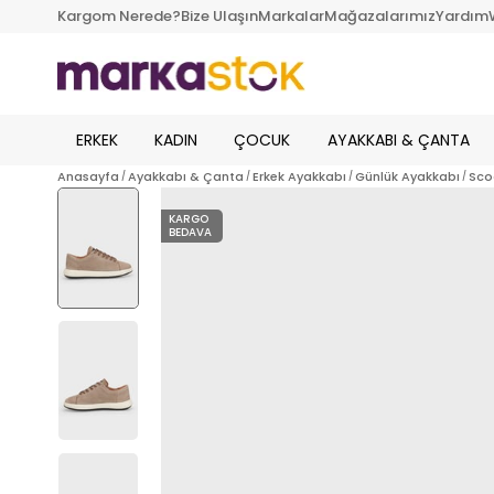
Kargom Nerede?
Bize Ulaşın
Markalar
Mağazalarımız
Yardım
ERKEK
KADIN
ÇOCUK
AYAKKABI & ÇANTA
Anasayfa
Ayakkabı & Çanta
Erkek Ayakkabı
Günlük Ayakkabı
Sco
KARGO
BEDAVA