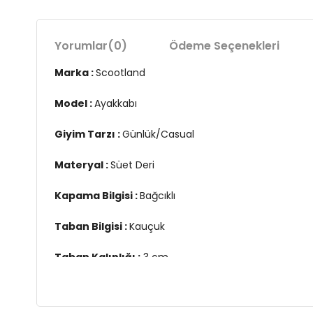
Yorumlar
(0)
Ödeme Seçenekleri
Marka :
Scootland
Model :
Ayakkabı
Giyim Tarzı :
Günlük/Casual
Materyal :
Süet Deri
Kapama Bilgisi :
Bağcıklı
Taban Bilgisi :
Kauçuk
Taban Kalınlığı :
3 cm
Üretim Yeri :
Türkiye
3DY115220383V1.16