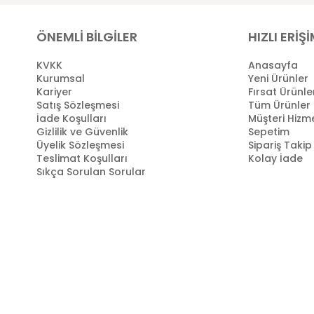
ÖNEMLİ BİLGİLER
HIZLI ERİŞ
KVKK
Anasayfa
Kurumsal
Yeni Ürünler
Kariyer
Fırsat Ürünle
Satış Sözleşmesi
Tüm Ürünler
İade Koşulları
Müşteri Hizme
Gizlilik ve Güvenlik
Sepetim
Üyelik Sözleşmesi
Sipariş Takip
Teslimat Koşulları
Kolay İade
Sıkça Sorulan Sorular