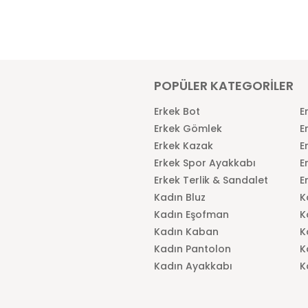
POPÜLER KATEGORİLER
Erkek Bot
E
Erkek Gömlek
E
Erkek Kazak
E
Erkek Spor Ayakkabı
E
Erkek Terlik & Sandalet
E
Kadın Bluz
K
Kadın Eşofman
K
Kadın Kaban
K
Kadın Pantolon
K
Kadın Ayakkabı
K