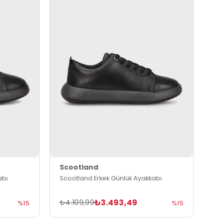
Scootland
abı
Scootland Erkek Günlük Ayakkabı
₺3.493,49
₺4.109,99
%15
%15