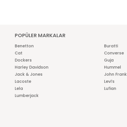
POPÜLER MARKALAR
Benetton
Buratti
Cat
Converse
Dockers
Guja
Harley Davidson
Hummel
Jack & Jones
John Frank
Lacoste
Levi’s
Lela
Lufian
Lumberjack