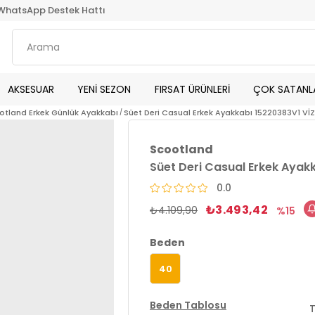
WhatsApp Destek Hattı
AKSESUAR
YENİ SEZON
FIRSAT ÜRÜNLERİ
ÇOK SATANL
otland Erkek Günlük Ayakkabı
Süet Deri Casual Erkek Ayakkabı 15220383V1 Vİ
Scootland
Süet Deri Casual Erkek Ayak
0.0
₺3.493,42
₺4.109,90
15
Beden
40
Beden Tablosu
T