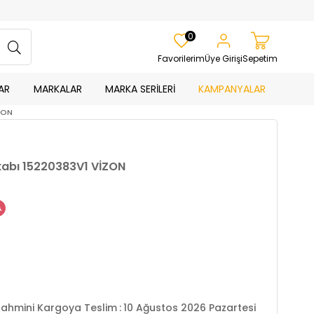
0
Favorilerim
Üye Girişi
Sepetim
AR
MARKALAR
MARKA SERİLERİ
KAMPANYALAR
ZON
kabı 15220383V1 VİZON
ahmini Kargoya Teslim
:
10 Ağustos 2026 Pazartesi