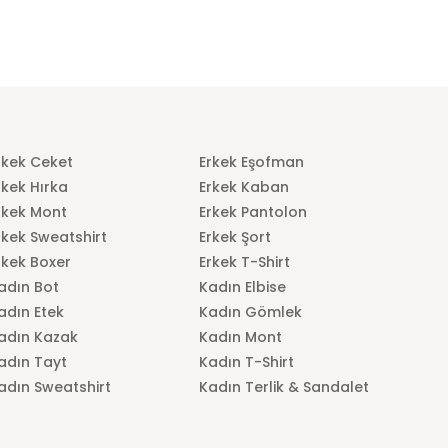
rkek Ceket
Erkek Eşofman
rkek Hırka
Erkek Kaban
rkek Mont
Erkek Pantolon
rkek Sweatshirt
Erkek Şort
rkek Boxer
Erkek T-Shirt
adın Bot
Kadın Elbise
adın Etek
Kadın Gömlek
adın Kazak
Kadın Mont
adın Tayt
Kadın T-Shirt
adın Sweatshirt
Kadın Terlik & Sandalet