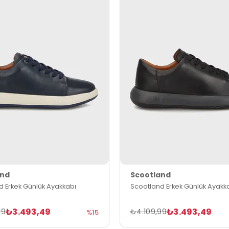
and
Scootland
d Erkek Günlük Ayakkabı
Scootland Erkek Günlük Ayakk
₺3.493,49
₺3.493,49
99
₺4.109,99
%15