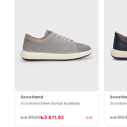
Scootland
Scootl
Scootland Erkek Günlük Ayakkabı
Scootlan
₺3.671,92
₺4.319,90
₺4.109,
%15