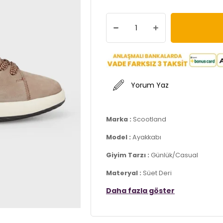
Yorum Yaz
Marka :
Scootland
Model :
Ayakkabı
Giyim Tarzı :
Günlük/Casual
Materyal :
Süet Deri
Daha fazla göster
Kapama Bilgisi :
Bağcıklı
Taban Bilgisi :
Kauçuk