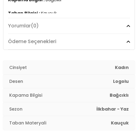
Taban Bilgisi :
Kauçuk
Yorumlar
(0)
2DE100000015.25
Ödeme Seçenekleri
Cinsiyet
Kadın
Desen
Logolu
Kapama Bilgisi
Bağcıklı
Sezon
İlkbahar - Yaz
Taban Materyali
Kauçuk