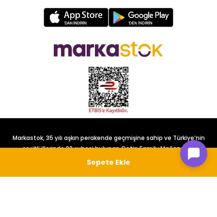
Markastok, 35 yılı aşkın perakende geçmişine sahip ve Türkiye’nin
çeşitli illerinde 22 şubesi bulunan Çetin Family Mağazacılık
tarafından kurulmuştur.