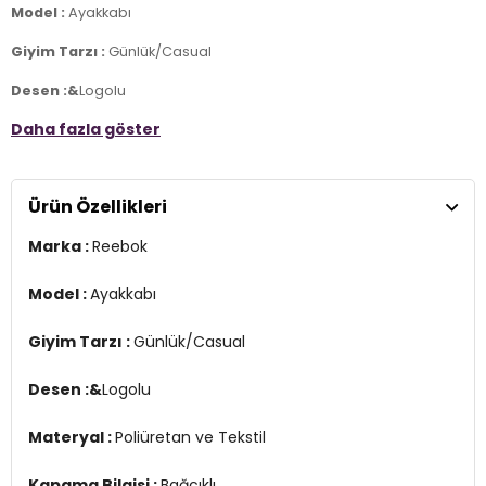
Model :
Ayakkabı
Giyim Tarzı :
Günlük/Casual
Desen :&
Logolu
Daha fazla göster
Materyal :
Poliüretan ve Tekstil
Kapama Bilgisi :
Bağcıklı
Ürün Özellikleri
Taban Bilgisi :
Kauçuk
Marka :
Reebok
2DE100000015.25
Model :
Ayakkabı
Giyim Tarzı :
Günlük/Casual
Desen :&
Logolu
Materyal :
Poliüretan ve Tekstil
Kapama Bilgisi :
Bağcıklı