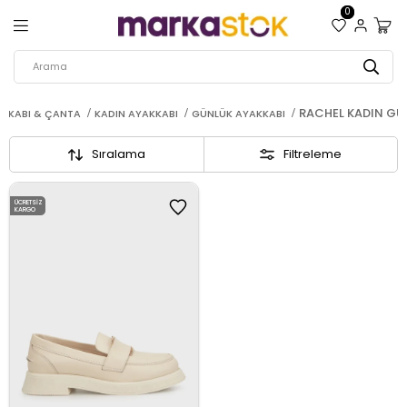
0
RACHEL KADIN GÜ
KKABI & ÇANTA
KADIN AYAKKABI
GÜNLÜK AYAKKABI
Sıralama
Filtreleme
ÜCRETSIZ
KARGO