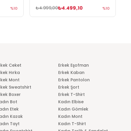
₺4.499,10
₺4.999,00
₺
%10
%10
rkek Ceket
Erkek Eşofman
rkek Hırka
Erkek Kaban
rkek Mont
Erkek Pantolon
rkek Sweatshirt
Erkek Şort
rkek Boxer
Erkek T-Shirt
adın Bot
Kadın Elbise
adın Etek
Kadın Gömlek
adın Kazak
Kadın Mont
adın Tayt
Kadın T-Shirt
adın Sweatshirt
Kadın Terlik & Sandalet