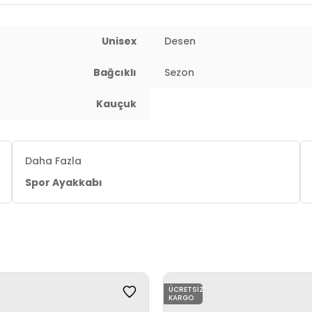
estek sunan, giydiğin anda uzun süreli Rahatlık sunan konforlu
, süet ve sentetik saya
Unisex
Desen
Bağcıklı
Sezon
Kauçuk
Daha Fazla
Spor Ayakkabı
ÜCRETSIZ
KARGO