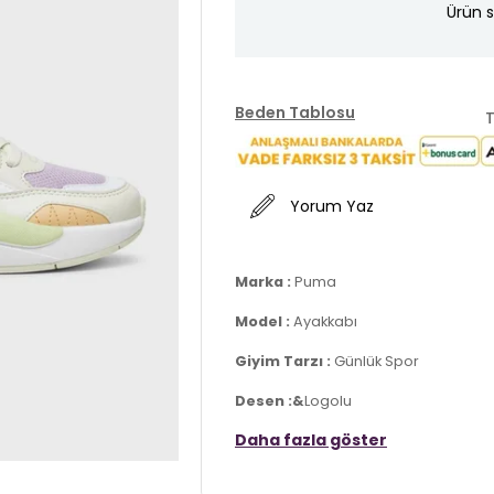
Ürün s
Beden Tablosu
T
Yorum Yaz
Marka :
Puma
Model :
Ayakkabı
Giyim Tarzı :
Günlük Spor
Desen :&
Logolu
Daha fazla göster
Materyal :
Deri ve Tekstil
Kapama Bilgisi :&
Bağcıklı