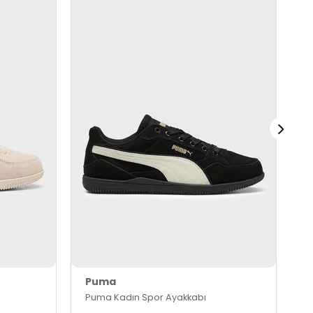
Puma
P
Puma Kadın Spor Ayakkabı
P