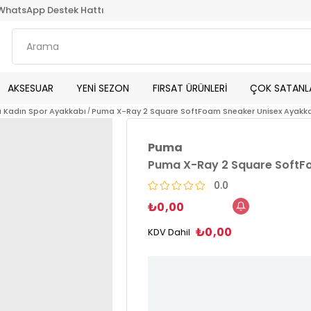
WhatsApp Destek Hattı
AKSESUAR
YENİ SEZON
FIRSAT ÜRÜNLERİ
ÇOK SATANL
 Kadın Spor Ayakkabı
Puma X-Ray 2 Square SoftFoam Sneaker Unisex Ayakka
Puma
Puma X-Ray 2 Square SoftFo
0.0
₺0,00
₺0,00
KDV Dahil