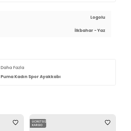
 çorap astarı
Logolu
İlkbahar - Yaz
Daha Fazla
Puma Kadın Spor Ayakkabı
ÜCRETSIZ
ÜCR
KARGO
KAR