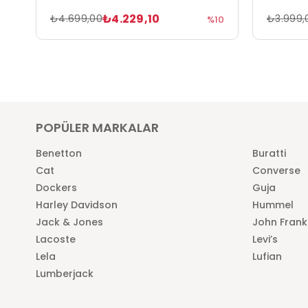
₺4.229,10
₺4.699,00
₺3.999,
%10
POPÜLER MARKALAR
Benetton
Buratti
Cat
Converse
Dockers
Guja
Harley Davidson
Hummel
Jack & Jones
John Frank
Lacoste
Levi’s
Lela
Lufian
Lumberjack