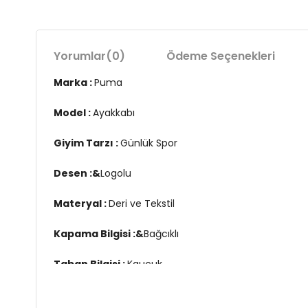
Yorumlar
(0)
Ödeme Seçenekleri
Marka :
Puma
Model :
Ayakkabı
Giyim Tarzı :
Günlük Spor
Desen :&
Logolu
Materyal :
Deri ve Tekstil
Kapama Bilgisi :&
Bağcıklı
Taban Bilgisi :
Kauçuk
Detay :