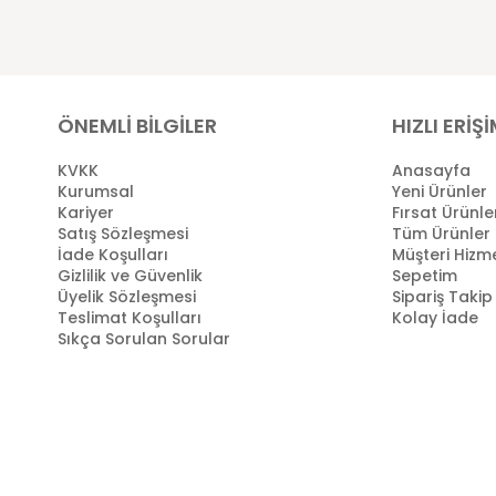
ÖNEMLİ BİLGİLER
HIZLI ERİŞ
KVKK
Anasayfa
Kurumsal
Yeni Ürünler
Kariyer
Fırsat Ürünle
Satış Sözleşmesi
Tüm Ürünler
İade Koşulları
Müşteri Hizme
Gizlilik ve Güvenlik
Sepetim
Üyelik Sözleşmesi
Sipariş Takip
Teslimat Koşulları
Kolay İade
Sıkça Sorulan Sorular