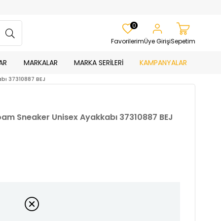
0
Favorilerim
Üye Girişi
Sepetim
AR
MARKALAR
MARKA SERİLERİ
KAMPANYALAR
bı 37310887 BEJ
am Sneaker Unisex Ayakkabı 37310887 BEJ