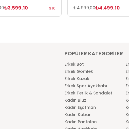
₺3.599,10
₺4.499,10
00
₺4.999,00
%10
POPÜLER KATEGORİLER
Erkek Bot
E
Erkek Gömlek
E
Erkek Kazak
E
Erkek Spor Ayakkabı
E
Erkek Terlik & Sandalet
E
Kadın Bluz
K
Kadın Eşofman
K
Kadın Kaban
K
Kadın Pantolon
K
Kadın Ayakkabı
K