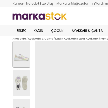
Kargom Nerede?
Bize Ulaşın
Markalar
Mağazalarımız
Yardım
ERKEK
KADIN
ÇOCUK
AYAKKABI & ÇANTA
Anasayfa
Ayakkabı & Çanta
Kadın Ayakkabı
Spor Ayakkabı
Puma