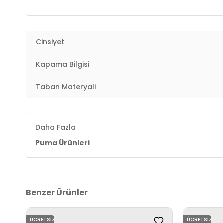
Üretim Yeri :
Endonezya
2DE31046007.6924
Cinsiyet
Kapama Bilgisi
Taban Materyali
Daha Fazla
Puma Ürünleri
Benzer Ürünler
ÜCRETSIZ
ÜCRETSIZ