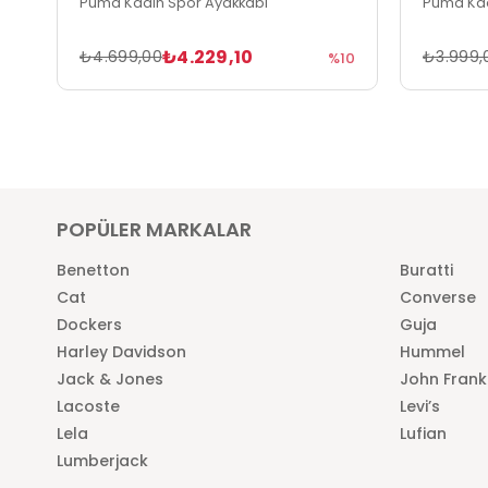
Puma Kadın Spor Ayakkabı
Puma Kad
₺4.229,10
₺4.699,00
₺3.999,
%10
POPÜLER MARKALAR
Benetton
Buratti
Cat
Converse
Dockers
Guja
Harley Davidson
Hummel
Jack & Jones
John Frank
Lacoste
Levi’s
Lela
Lufian
Lumberjack