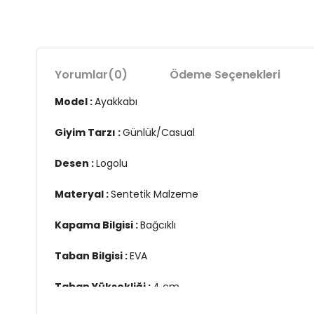
Yorumlar
(0)
Ödeme Seçenekleri
Model :
Ayakkabı
Giyim Tarzı :
Günlük/Casual
Desen :
Logolu
Materyal :
Sentetik Malzeme
Kapama Bilgisi :
Bağcıklı
Taban Bilgisi :
EVA
Taban Yüksekliği :
4 cm