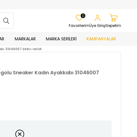
0
Favorilerim
Üye Girişi
Sepetim
AR
MARKALAR
MARKA SERİLERİ
KAMPANYALAR
kabı 31046007 EKRU-MOR
ogolu Sneaker Kadın Ayakkabı 31046007