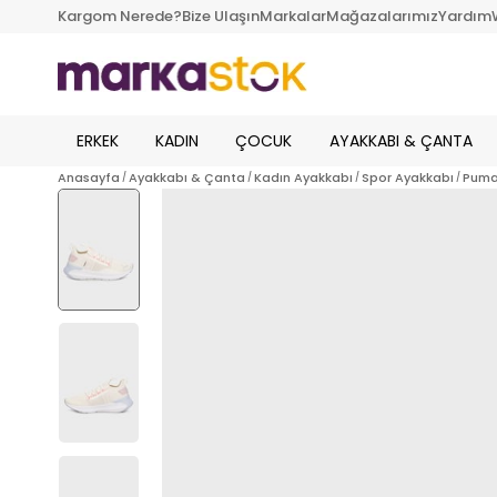
Kargom Nerede?
Bize Ulaşın
Markalar
Mağazalarımız
Yardım
ERKEK
KADIN
ÇOCUK
AYAKKABI & ÇANTA
Anasayfa
Ayakkabı & Çanta
Kadın Ayakkabı
Spor Ayakkabı
Puma