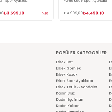
ın Spor Ayakkabı
Puma Kadın Spor Ayakkabı
₺3.599,10
₺4.499,10
00
₺4.999,00
%10
POPÜLER KATEGORİLER
Erkek Bot
E
Erkek Gömlek
E
Erkek Kazak
E
Erkek Spor Ayakkabı
E
Erkek Terlik & Sandalet
E
Kadın Bluz
K
Kadın Eşofman
K
Kadın Kaban
K
Kadın Pantolon
K