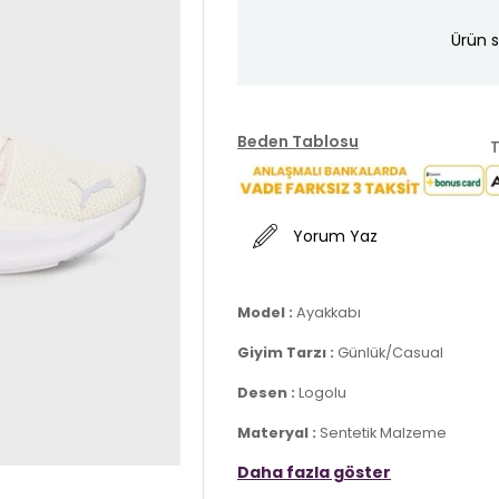
Ürün s
Beden Tablosu
T
Yorum Yaz
Model :
Ayakkabı
Giyim Tarzı :
Günlük/Casual
Desen :
Logolu
Materyal :
Sentetik Malzeme
Daha fazla göster
Kapama Bilgisi :
Bağcıklı