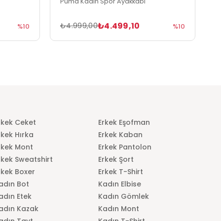
Puma Kadın Spor Ayakkabı
P
₺4.499,10
₺4.999,00
₺
%10
%10
rkek Ceket
Erkek Eşofman
rkek Hırka
Erkek Kaban
rkek Mont
Erkek Pantolon
rkek Sweatshirt
Erkek Şort
rkek Boxer
Erkek T-Shirt
adın Bot
Kadın Elbise
adın Etek
Kadın Gömlek
adın Kazak
Kadın Mont
adın Tayt
Kadın T-Shirt