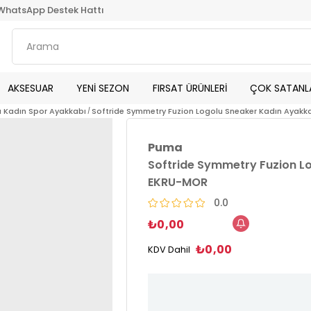
WhatsApp Destek Hattı
AKSESUAR
YENİ SEZON
FIRSAT ÜRÜNLERİ
ÇOK SATANL
 Kadın Spor Ayakkabı
Softride Symmetry Fuzion Logolu Sneaker Kadın Ayak
Puma
Softride Symmetry Fuzion L
EKRU-MOR
0.0
₺0,00
₺0,00
KDV Dahil