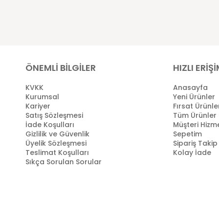
ÖNEMLİ BİLGİLER
HIZLI ERİŞ
KVKK
Anasayfa
Kurumsal
Yeni Ürünler
Kariyer
Fırsat Ürünle
Satış Sözleşmesi
Tüm Ürünler
İade Koşulları
Müşteri Hizme
Gizlilik ve Güvenlik
Sepetim
Üyelik Sözleşmesi
Sipariş Takip
Teslimat Koşulları
Kolay İade
Sıkça Sorulan Sorular