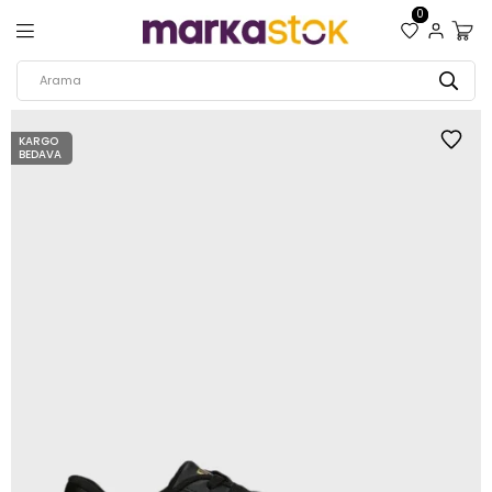
0
KARGO
BEDAVA