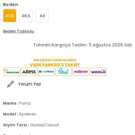
Beden
37,5
38,5
40
Beden Tablosu
Tahmini Kargoya Teslim
:
11 Ağustos 2026 Salı
Yorum Yaz
Marka :
Puma
Model :
Ayakkabı
Giyim Tarzı :
Günlük/Casual