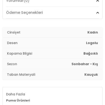
Yorumlar
(0)
Detay :
-Dokulu kauçuk dış taban
-SoftFoam+: PUMAnın her adımda yumuşak
Ödeme Seçenekleri
yastıklama sağlayan, giyer giymez uzun süreli konfor
sunan çorap astarı
2DE39075802.07
Cinsiyet
Kadın
Desen
Logolu
Kapama Bilgisi
Bağcıklı
Sezon
Sonbahar - Kış
Taban Materyali
Kauçuk
Daha Fazla
Puma Ürünleri