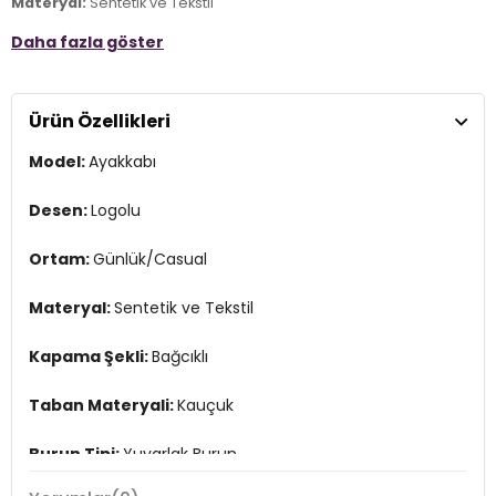
Materyal:
Sentetik ve Tekstil
Daha fazla göster
Kapama Şekli:
Bağcıklı
Taban Materyali:
Kauçuk
Ürün Özellikleri
Burun Tipi:
Yuvarlak Burun
Model:
Ayakkabı
Topuk Boyu:
Belirtilmemiş
Topuk Tipi:
Düz
Desen:
Logolu
Yaş Grubu:
Yetişkin
Ortam:
Günlük/Casual
Menşei:
Çin
3DE031077901.389
Materyal:
Sentetik ve Tekstil
Kapama Şekli:
Bağcıklı
Taban Materyali:
Kauçuk
Burun Tipi:
Yuvarlak Burun