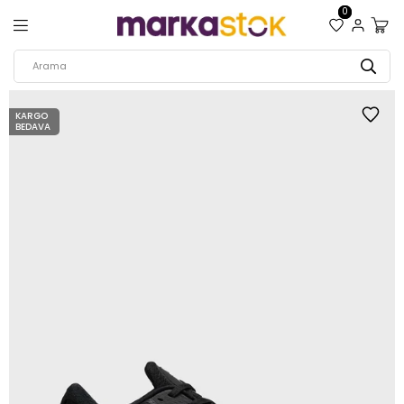
0
KARGO
BEDAVA