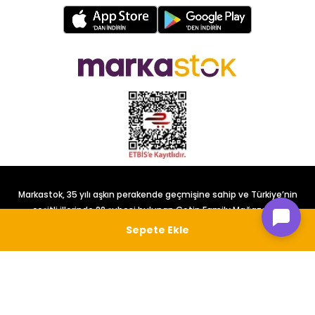
Markastok, 35 yılı aşkın perakende geçmişine sahip ve Türkiye’nin
çeşitli illerinde 22 şubesi bulunan Çetin Family Mağazacılık
tarafından kurulmuştur.