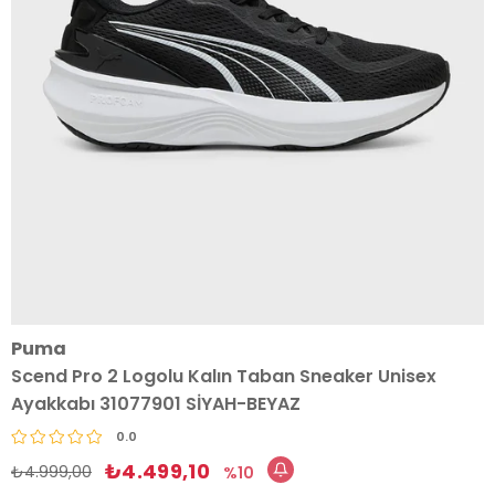
Puma
Scend Pro 2 Logolu Kalın Taban Sneaker Unisex
Ayakkabı 31077901 SİYAH-BEYAZ
0.0
₺4.499,10
₺4.999,00
10