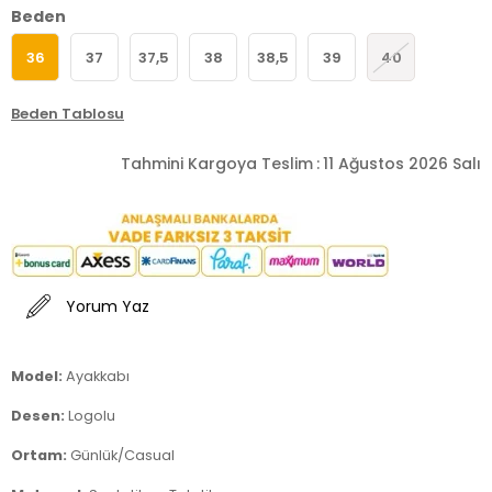
Beden
36
37
37,5
38
38,5
39
40
Beden Tablosu
Tahmini Kargoya Teslim
:
11 Ağustos 2026 Salı
Yorum Yaz
Model:
Ayakkabı
Desen:
Logolu
Ortam:
Günlük/Casual