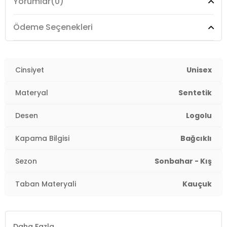
Yorumlar
(0)
Topuk Boyu:
Belirtilmemiş
Topuk Tipi:
Düz
Ödeme Seçenekleri
Yaş Grubu:
Yetişkin
Menşei:
Cinsiyet
Çin
Unisex
3DE031077901.389
Materyal
Sentetik
Desen
Logolu
Kapama Bilgisi
Bağcıklı
Sezon
Sonbahar - Kış
Taban Materyali
Kauçuk
Daha Fazla