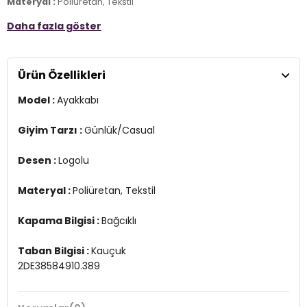
Materyal :
Poliüretan, Tekstil
Daha fazla göster
Kapama Bilgisi :
Bağcıklı
Taban Bilgisi :
Kauçuk
2DE38584910.389
Ürün Özellikleri
Model :
Ayakkabı
Giyim Tarzı :
Günlük/Casual
Desen :
Logolu
Materyal :
Poliüretan, Tekstil
Kapama Bilgisi :
Bağcıklı
Taban Bilgisi :
Kauçuk
2DE38584910.389