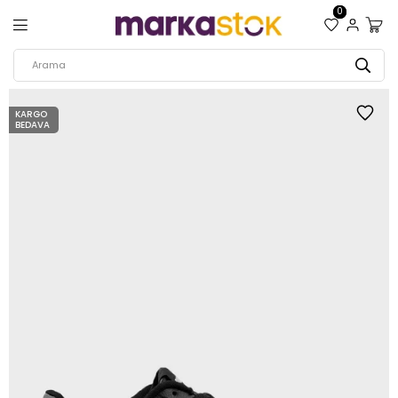
0
KARGO
BEDAVA