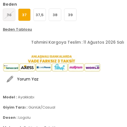
Beden
36
37
37,5
38
39
Beden Tablosu
Tahmini Kargoya Teslim
:
11 Ağustos 2026 Salı
Yorum Yaz
Model :
Ayakkabı
Giyim Tarzı :
Günlük/Casual
Desen :
Logolu