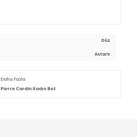
2
Pierre
Pierre
Pierr
Düz
Cardin
Cardin
Card
ardin
Pierre Cardin
Pierre Cardin
Pierre
Astarlı
t
Kadın Bot
Kadın Bot
Kadın 
₺3.439,99
₺3.031,99
₺1.999,99
99
₺3.789,99
₺2.499,99
₺2.79
%20
%20
%20
Daha Fazla
Pierre Cardin Kadın Bot