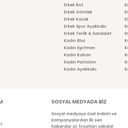
Erkek Bot
E
Erkek Gömlek
E
Erkek Kazak
E
Erkek Spor Ayakkabı
E
Erkek Terlik & Sandalet
E
Kadın Bluz
K
Kadın Eşofman
K
Kadın Kaban
K
Kadın Pantolon
K
Kadın Ayakkabı
K
İM
SOSYAL MEDYADA BİZ
Sosyal medyaya özel indirim ve
kampanyalardan ilk sen
ri
haberdar ol, fırsatları yakala!