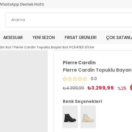
WhatsApp Destek Hattı
AKSESUAR
YENİ SEZON
FIRSAT ÜRÜNLERİ
ÇOK SATANL
dın Bot
Pierre Cardin Topuklu Bayan Bot PC54193 SİYAH
Pierre Cardin
Pierre Cardin Topuklu Bayan
0.0
₺3.299,99
₺4.399,99
25
Renk Seçenekleri