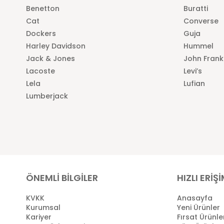
Benetton
Buratti
Cat
Converse
Dockers
Guja
Harley Davidson
Hummel
Jack & Jones
John Frank
Lacoste
Levi’s
Lela
Lufian
Lumberjack
ÖNEMLİ BİLGİLER
HIZLI ERİŞ
KVKK
Anasayfa
Kurumsal
Yeni Ürünler
Kariyer
Fırsat Ürünle