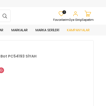
0
Favorilerim
Üye Girişi
Sepetim
AR
MARKALAR
MARKA SERİLERİ
KAMPANYALAR
 Bot PC54193 SİYAH