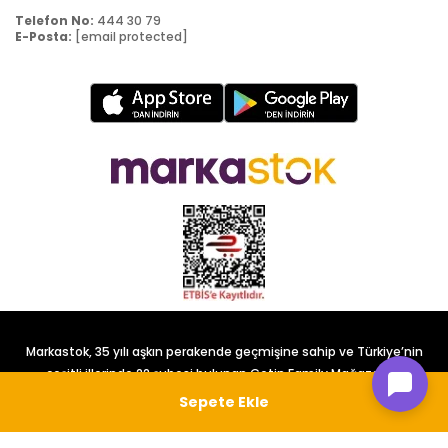
Telefon No:
444 30 79
E-Posta:
[email protected]
Markastok, 35 yılı aşkın perakende geçmişine sahip ve Türkiye’nin
çeşitli illerinde 22 şubesi bulunan Çetin Family Mağazacılık
tarafından kurulmuştur.