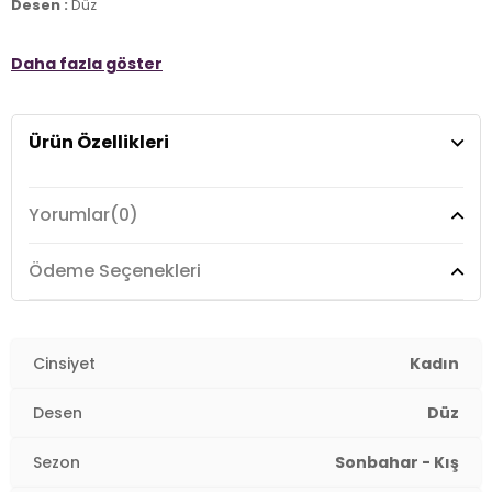
Desen :
Düz
Materyal :
Suni Deri , Tekstil
Daha fazla göster
Taban Bilgisi :
Kauçuk
2DKPC52577.07
Ürün Özellikleri
Yorumlar
(0)
Ödeme Seçenekleri
Cinsiyet
Kadın
Desen
Düz
Sezon
Sonbahar - Kış