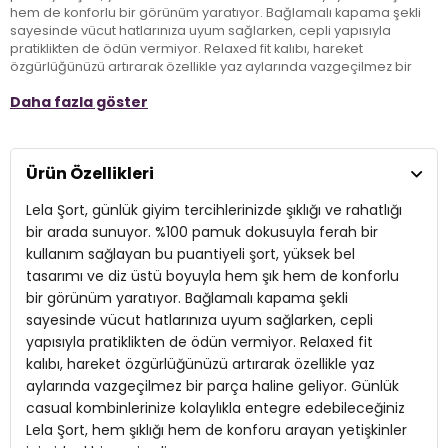
hem de konforlu bir görünüm yaratıyor. Bağlamalı kapama şekli
sayesinde vücut hatlarınıza uyum sağlarken, cepli yapısıyla
pratiklikten de ödün vermiyor. Relaxed fit kalıbı, hareket
özgürlüğünüzü artırarak özellikle yaz aylarında vazgeçilmez bir
parça haline geliyor. Günlük casual kombinlerinize kolaylıkla
Daha fazla göster
entegre edebileceğiniz Lela Şort, hem şıklığı hem de konforu
arayan yetişkinler için ideal bir seçimdir.
Ürün Özellikleri
Model:
Şort
Lela Şort, günlük giyim tercihlerinizde şıklığı ve rahatlığı
Giyim Tarzı:
Günlük/Casual
bir arada sunuyor. %100 pamuk dokusuyla ferah bir
Desen:
Puantiyeli
kullanım sağlayan bu puantiyeli şort, yüksek bel
tasarımı ve diz üstü boyuyla hem şık hem de konforlu
Materyal:
% 100 Pamuk
bir görünüm yaratıyor. Bağlamalı kapama şekli
Kapama Şekli:
sayesinde vücut hatlarınıza uyum sağlarken, cepli
Bağlamalı
yapısıyla pratiklikten de ödün vermiyor. Relaxed fit
Cep:
Cepli
kalıbı, hareket özgürlüğünüzü artırarak özellikle yaz
aylarında vazgeçilmez bir parça haline geliyor. Günlük
Kumaş Tipi:
Dokuma
casual kombinlerinize kolaylıkla entegre edebileceğiniz
Bel:
Yüksek Bel
Lela Şort, hem şıklığı hem de konforu arayan yetişkinler