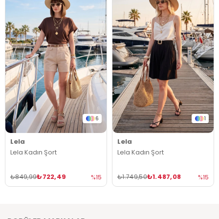
6
1
Lela
Lela
Lela Kadın Şort
Lela Kadın Şort
₺722,49
₺1.487,08
₺849,99
₺1.749,50
%15
%15