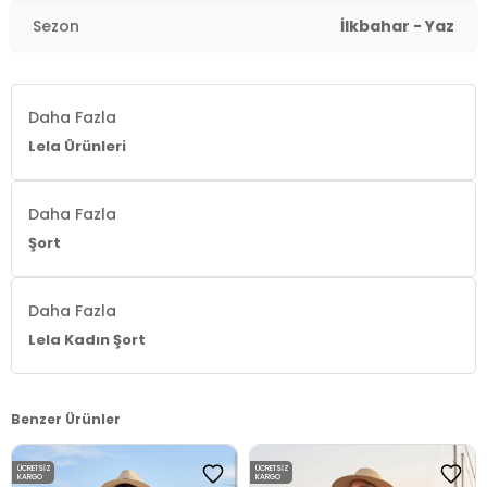
Kalıp Bilgisi:
Relaxed Fit
Sezon
İlkbahar - Yaz
Manken Bedeni:
Boy: 1.65 cm / Göğüs : 80 cm / Bel :
60 cm / Kalça : 90 cm / Beden : S
Daha Fazla
Yaş Grubu:
Yetişkin
Lela Ürünleri
Menşei:
Türkiye
2DY668YP5630.461
Daha Fazla
Şort
Daha Fazla
Lela Kadın Şort
Benzer Ürünler
ÜCRETSIZ
ÜCRETSIZ
KARGO
KARGO