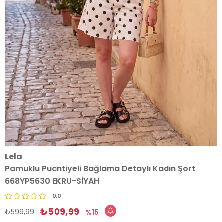
Lela
Pamuklu Puantiyeli Bağlama Detaylı Kadın Şort
668YP5630 EKRU-SİYAH
0.0
₺509,99
₺599,99
15