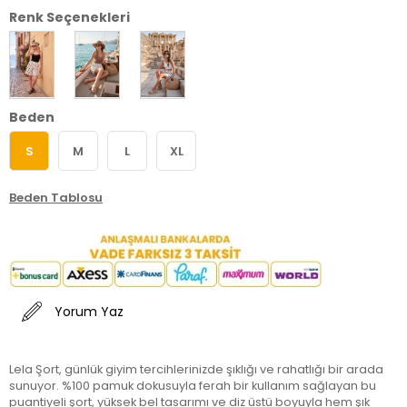
Renk Seçenekleri
Beden
S
M
L
XL
Beden Tablosu
Yorum Yaz
Lela Şort, günlük giyim tercihlerinizde şıklığı ve rahatlığı bir arada
sunuyor. %100 pamuk dokusuyla ferah bir kullanım sağlayan bu
puantiyeli şort, yüksek bel tasarımı ve diz üstü boyuyla hem şık