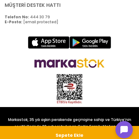
MÜŞTERİ DESTEK HATTI
Telefon No:
444 30 79
E-Posta:
[email protected]
Markastok, 35 yılı aşkın perakende geçmişine sahip ve Türkiye’nin
çeşitli illerinde 22 şubesi bulunan Çetin Family Mağazacılık
tarafından kurulmuştur.