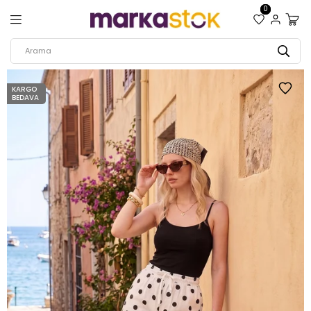
0
KARGO
BEDAVA