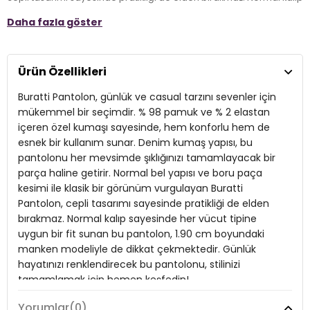
sayesinde her vücut tipine uygun bir fit sunan bu pantolon, 1.90 cm
Daha fazla göster
boyundaki manken modeliyle de dikkat çekmektedir. Günlük
hayatınızı renklendirecek bu pantolonu, stilinizi tamamlamak için
hemen keşfedin!
Ürün Özellikleri
Model:
Kot Pantolon
Buratti Pantolon, günlük ve casual tarzını sevenler için
Giyim Tarzı:
Günlük/Casual
mükemmel bir seçimdir. % 98 pamuk ve % 2 elastan
içeren özel kumaşı sayesinde, hem konforlu hem de
Materyal:
% 98 Pamuk % 2 Elastan
esnek bir kullanım sunar. Denim kumaş yapısı, bu
pantolonu her mevsimde şıklığınızı tamamlayacak bir
Cep:
Cepli
parça haline getirir. Normal bel yapısı ve boru paça
Kumaş Tipi:
Denim
kesimi ile klasik bir görünüm vurgulayan Buratti
Pantolon, cepli tasarımı sayesinde pratikliği de elden
Bel:
Normal Bel
bırakmaz. Normal kalıp sayesinde her vücut tipine
uygun bir fit sunan bu pantolon, 1.90 cm boyundaki
Boy:
Standart
manken modeliyle de dikkat çekmektedir. Günlük
Paça Tipi:
Boru Paça
hayatınızı renklendirecek bu pantolonu, stilinizi
tamamlamak için hemen keşfedin!
Kalıp Bilgisi:
Normal Kalıp
Yorumlar
(0)
Manken Bedeni:
Boy : 1.90 cm / Göğüs : 108 cm / Bel : 85 cm /