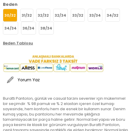
Beden
30/32
31/32
32/32
32/34
33/32
33/34
34/32
34/34
36/34
38/34
Beden Tablosu
Yorum Yaz
Buratti Pantolon, günlük ve casual tarzını sevenler için mükemmel
bir seçimdir. % 98 pamuk ve % 2 elastan içeren özel kumaşı
sayesinde, hem konforlu hem de esnek bir kullanım sunar. Denim
kumaş yapısı, bu pantolonu her mevsimde şıklığınızı
tamamlayacak bir parça haline getirir. Normal bel yapısı ve boru
paça kesimi ile klasik bir görünüm vurgulayan Buratti Pantolon,
cepli tasarımı sayesinde pratikliği de elden bırakmaz. Normal kalıp