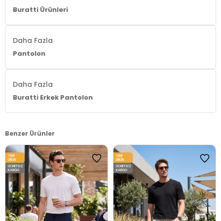
Buratti Ürünleri
Yaş Grubu:
Yetişkin
Menşei:
Türkiye
Daha Fazla
3DE12213C87PARMA.07
Pantolon
Daha Fazla
Buratti Erkek Pantolon
Benzer Ürünler
YENI
YENI
ÜRÜN
ÜRÜN
ÜCRETSIZ
ÜCRETSIZ
KARGO
KARGO