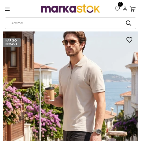
0
KARGO
BEDAVA