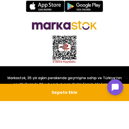
Markastok, 35 yılı aşkın perakende geçmişine sahip ve Türkiye’nin
çeşitli illerinde 22 şubesi bulunan Çetin Family Mağazacılık
tarafından kurulmuştur.