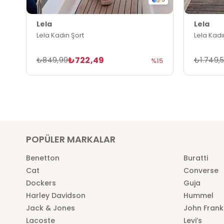
Lela
Lela
Lela Kadın Şort
Lela Kadı
₺722,49
₺849,99
₺1.749,
%15
POPÜLER MARKALAR
Benetton
Buratti
Cat
Converse
Dockers
Guja
Harley Davidson
Hummel
Jack & Jones
John Frank
Lacoste
Levi’s