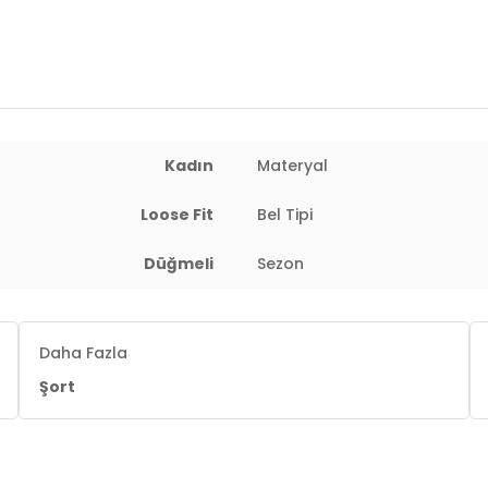
Yaş Grubu:
Yetişkin
Menşei:
Türkiye
2DY668YP5439.42
Kadın
Materyal
Loose Fit
Bel Tipi
Düğmeli
Sezon
 : 60 cm / Kalça : 90 cm / Beden : S
Daha Fazla
Şort