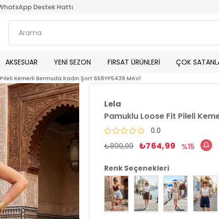
WhatsApp Destek Hattı
AKSESUAR
YENİ SEZON
FIRSAT ÜRÜNLERİ
ÇOK SATANL
 Pileli Kemerli Bermuda Kadın Şort 668YP5439 MAVİ
Lela
Pamuklu Loose Fit Pileli Ke
0.0
₺764,99
₺899,99
15
Renk Seçenekleri