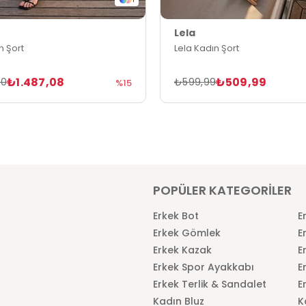
Lela
n Şort
Lela Kadın Şort
₺1.487,08
₺509,99
50
₺599,99
%15
POPÜLER KATEGORİLER
Erkek Bot
E
Erkek Gömlek
E
Erkek Kazak
E
Erkek Spor Ayakkabı
E
Erkek Terlik & Sandalet
E
Kadın Bluz
K