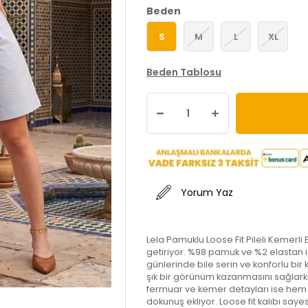
Beden
S
M
L
XL
Beden Tablosu
Yorum Yaz
Lela Pamuklu Loose Fit Pileli Kemerli 
getiriyor. %98 pamuk ve %2 elastan i
günlerinde bile serin ve konforlu bir
şık bir görünüm kazanmasını sağlarken
fermuar ve kemer detayları ise hem pr
dokunuş ekliyor. Loose fit kalıbı s