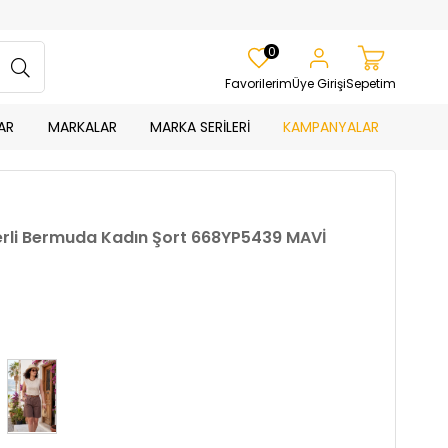
0
Favorilerim
Üye Girişi
Sepetim
AR
MARKALAR
MARKA SERİLERİ
KAMPANYALAR
merli Bermuda Kadın Şort 668YP5439 MAVİ