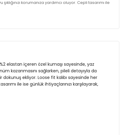
şıklığınızı korumanıza yardımcı oluyor. Cepli tasarımı ile
, işlevselliği ön planda tutuyor. Rahat bir stil arayan
Kemerli
e %2 elastan içeren özel kumaşı sayesinde, yaz
rünüm kazanmasını sağlarken, pileli detayıyla da
 dokunuş ekliyor. Loose fit kalıbı sayesinde her
ımı ile ise günlük ihtiyaçlarınızı karşılayarak,
üs : 85 cm / Bel : 60 cm / Kalça : 90 cm / Beden : S