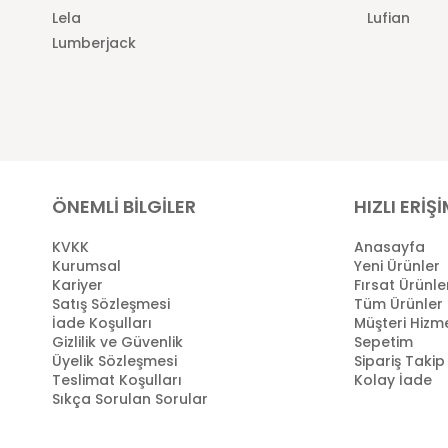
Lela
Lufian
Lumberjack
ÖNEMLİ BİLGİLER
HIZLI ERİŞ
KVKK
Anasayfa
Kurumsal
Yeni Ürünler
Kariyer
Fırsat Ürünle
Satış Sözleşmesi
Tüm Ürünler
İade Koşulları
Müşteri Hizme
Gizlilik ve Güvenlik
Sepetim
Üyelik Sözleşmesi
Sipariş Takip
Teslimat Koşulları
Kolay İade
Sıkça Sorulan Sorular