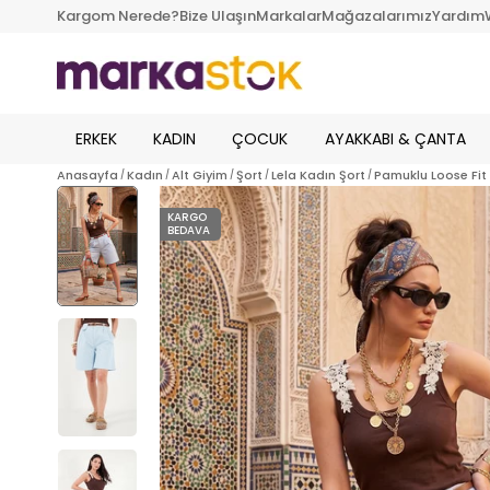
Kargom Nerede?
Bize Ulaşın
Markalar
Mağazalarımız
Yardım
ERKEK
KADIN
ÇOCUK
AYAKKABI & ÇANTA
Anasayfa
Kadın
Alt Giyim
Şort
Lela Kadın Şort
Pamuklu Loose Fit
KARGO
BEDAVA