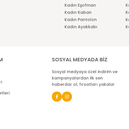
Kadın Eşofman
K
Kadın Kaban
K
Kadın Pantolon
K
Kadın Ayakkabı
K
İM
SOSYAL MEDYADA BİZ
Sosyal medyaya özel indirim ve
kampanyalardan ilk sen
ri
haberdar ol, fırsatları yakala!
tleri