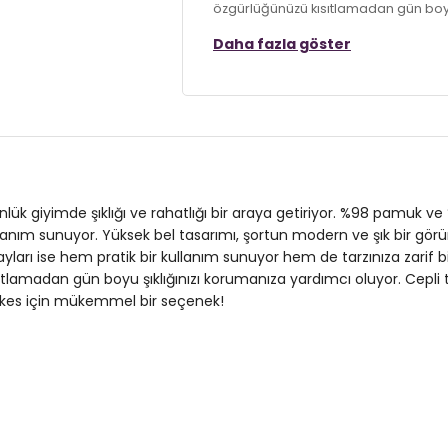
özgürlüğünüzü kısıtlamadan gün boyu 
ise günlük ihtiyaçlarınızı karşılayarak
Daha fazla göster
herkes için mükemmel bir seçenek!
Model:
Şort
Giyim Tarzı:
Günlük/Casual
Materyal:
% 98 Pamuk % 2 Elastan
Kapama Şekli:
Düğme, Fermuar ve 
nlük giyimde şıklığı ve rahatlığı bir araya getiriyor. %98 pamuk v
kullanım sunuyor. Yüksek bel tasarımı, şortun modern ve şık bir gö
Cep:
Cepli
ları ise hem pratik bir kullanım sunuyor hem de tarzınıza zarif bir
adan gün boyu şıklığınızı korumanıza yardımcı oluyor. Cepli tasar
Kumaş Tipi:
Belirtilmemiş
herkes için mükemmel bir seçenek!
Bel:
Yüksek Bel
Boy:
Standart
Kalıp Bilgisi:
Loose Fit
Manken Bedeni:
Boy : 1.74 cm / Göğ