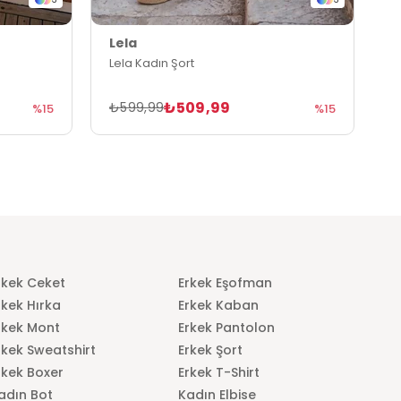
Lela
L
Lela Kadın Şort
L
₺509,99
₺599,99
₺
%15
%15
rkek Ceket
Erkek Eşofman
rkek Hırka
Erkek Kaban
rkek Mont
Erkek Pantolon
rkek Sweatshirt
Erkek Şort
rkek Boxer
Erkek T-Shirt
adın Bot
Kadın Elbise