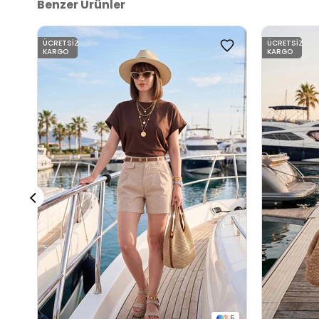
Benzer Ürünler
ÜCRETSIZ
ÜCRETSIZ
KARGO
KARGO
5