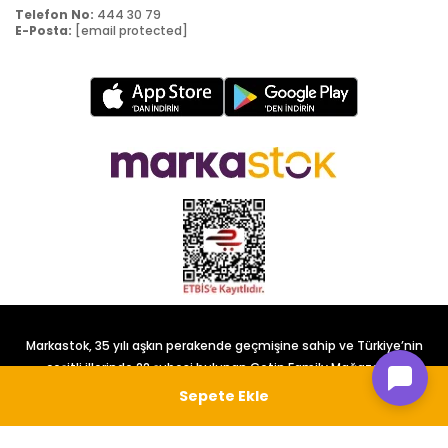
Telefon No:
444 30 79
E-Posta:
[email protected]
Markastok, 35 yılı aşkın perakende geçmişine sahip ve Türkiye’nin
çeşitli illerinde 22 şubesi bulunan Çetin Family Mağazacılık
tarafından kurulmuştur.