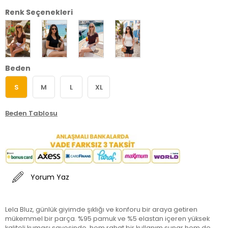
Renk Seçenekleri
Beden
S
M
L
XL
Beden Tablosu
Yorum Yaz
Lela Bluz, günlük giyimde şıklığı ve konforu bir araya getiren
mükemmel bir parça. %95 pamuk ve %5 elastan içeren yüksek
kaliteli kumaşı sayesinde, hem rahat bir kullanım sunar hem de