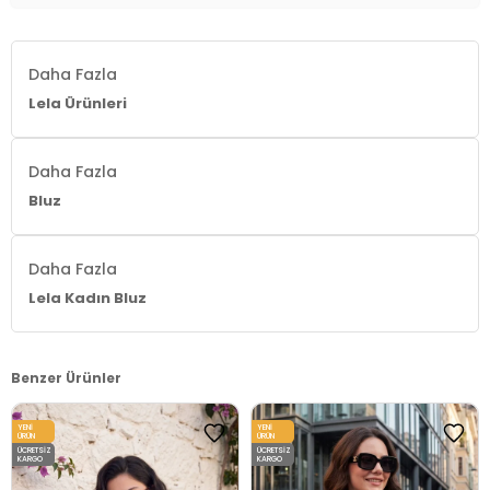
Yaş Grubu:
Yetişkin
Menşei:
Türkiye
Daha Fazla
Lela Ürünleri
Detaylar:
Yaka çevresinde zarif dantel detaylar
mevcuttur
2DY5866933.03
Daha Fazla
Bluz
Daha Fazla
Lela Kadın Bluz
Benzer Ürünler
YENI
YENI
ÜRÜN
ÜRÜN
ÜCRETSIZ
ÜCRETSIZ
KARGO
KARGO