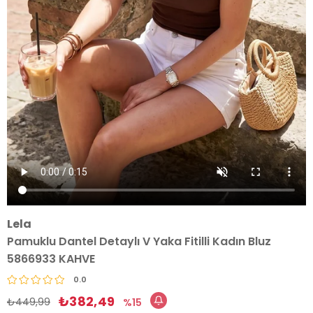
Lela
Pamuklu Dantel Detaylı V Yaka Fitilli Kadın Bluz
5866933 KAHVE
0.0
₺382,49
₺449,99
15