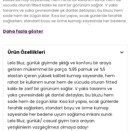
vücuda oturan fitted kalıbı ile zarif bir görünüm sağlar. V yaka
tasarımı ve yaka çevresindeki şık dantel detayları, bu bluzu hem
sade hem de özgün kılar. Kısa kol yapısı, sıcak günlerde ferahlık
sağlarken, standart boyu ve örme kumaşı sayesinde her bedene
uyum sağlama imkanı sunar. Lela Bluz, günlük/ casual giyim tarzı
Daha fazla göster
arayan yetişkinlerin vazgeçilmezi olmaya aday!
Model:
Bluz
Ürün Özellikleri
Giyim Tarzı:
Günlük/Casual
Lela Bluz, günlük giyimde şıklığı ve konforu bir araya
Materyal:
%95 Pamuk %5 Elastan
getiren mükemmel bir parça. %95 pamuk ve %5
elastan içeren yüksek kaliteli kumaşı sayesinde, hem
Yaka Tipi:
V Yaka
rahat bir kullanım sunar hem de vücuda oturan fitted
kalıbı ile zarif bir görünüm sağlar. V yaka tasarımı ve
Kol Tipi:
Kısa Kol
yaka çevresindeki şık dantel detayları, bu bluzu hem
Kumaş Tipi:
Örme
sade hem de özgün kılar. Kısa kol yapısı, sıcak günlerde
ferahlık sağlarken, standart boyu ve örme kumaşı
Boy:
Standart
sayesinde her bedene uyum sağlama imkanı sunar.
Lela Bluz, günlük/ casual giyim tarzı arayan
Kalıp Bilgisi:
Fitted/Vücuda Oturan
yetişkinlerin vazgeçilmezi olmaya aday!