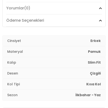
Yorumlar
(0)
Boy:
Standart
Kalıp Bilgisi:
Slim Fit
Ödeme Seçenekleri
Yaş Grubu:
Yetişkin
Menşei:
Cinsiyet
Türkiye
Erkek
3DY1111040250.12
Materyal
Pamuk
Kalıp
Slim Fit
Desen
Çizgili
Kol Tipi
Kısa Kol
Sezon
İlkbahar - Yaz