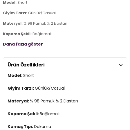
Model:
Short
Giyim Tarzı:
Günlük/Casual
Materyal:
% 98 Pamuk % 2 Elastan
Kapama Şekli:
Bağlamalı
Daha fazla göster
Kumaş Tipi:
Dokuma
Bel:
Normal Bel
Ürün Özellikleri
Boy:
Diz Üstü
Model:
Short
Kalıp Bilgisi:
Normal Kalıp
Yaş Grubu:
Yetişkin
Giyim Tarzı:
Günlük/Casual
Menşei:
Bangladeş
Materyal:
% 98 Pamuk % 2 Elastan
3DY122036361.34
Kapama Şekli:
Bağlamalı
Kumaş Tipi:
Dokuma