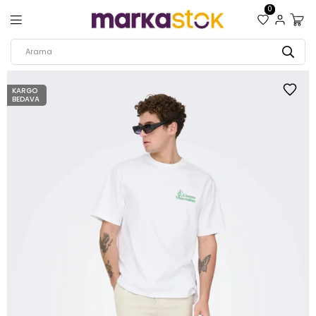
0
KARGO
BEDAVA