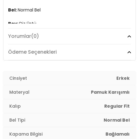
Bel:
Normal Bel
Boy:
Diz Üstü
Yorumlar
(0)
Kalıp Bilgisi:
Normal Kalıp
Yaş Grubu:
Yetişkin
Ödeme Seçenekleri
Menşei:
Bangladeş
3DY122036361.34
Cinsiyet
Erkek
Materyal
Pamuk Karışımlı
Kalıp
Regular Fit
Bel Tipi
Normal Bel
Kapama Bilgisi
Bağlamalı