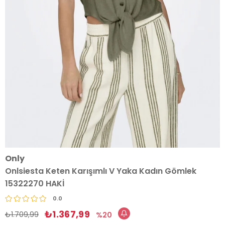
Only
Onlsiesta Keten Karışımlı V Yaka Kadın Gömlek
15322270 HAKİ
0.0
₺1.367,99
₺1.709,99
20