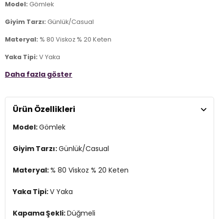
Model:
Gömlek
Giyim Tarzı:
Günlük/Casual
Materyal:
% 80 Viskoz % 20 Keten
Yaka Tipi:
V Yaka
Daha fazla göster
Kapama Şekli:
Düğmeli
Kol Tipi:
Kısa Kol
Ürün Özellikleri
Kumaş Tipi:
Belirtilmemiş
Model:
Gömlek
Boy:
Standart
Kalıp Bilgisi:
Regular Fit
Giyim Tarzı:
Günlük/Casual
Yaş Grubu:
Yetişkin
Materyal:
% 80 Viskoz % 20 Keten
Menşei:
Kamboçya
2DY15322270.65
Yaka Tipi:
V Yaka
Kapama Şekli:
Düğmeli