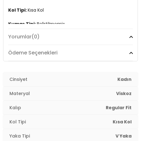
Kol Tipi:
Kısa Kol
Kumaş Tipi:
Belirtilmemiş
Yorumlar
(0)
Boy:
Standart
Kalıp Bilgisi:
Regular Fit
Ödeme Seçenekleri
Yaş Grubu:
Yetişkin
Menşei:
Cinsiyet
Kamboçya
Kadın
2DY15322270.65
Materyal
Viskoz
Kalıp
Regular Fit
Kol Tipi
Kısa Kol
Yaka Tipi
V Yaka