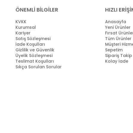
ÖNEMLİ BİLGİLER
HIZLI ERİŞ
KVKK
Anasayfa
Kurumsal
Yeni Ürünler
Kariyer
Fırsat Ürünle
Satış Sözleşmesi
Tüm Ürünler
İade Koşulları
Müşteri Hizme
Gizlilik ve Güvenlik
Sepetim
Üyelik Sözleşmesi
Sipariş Takip
Teslimat Koşulları
Kolay İade
Sıkça Sorulan Sorular