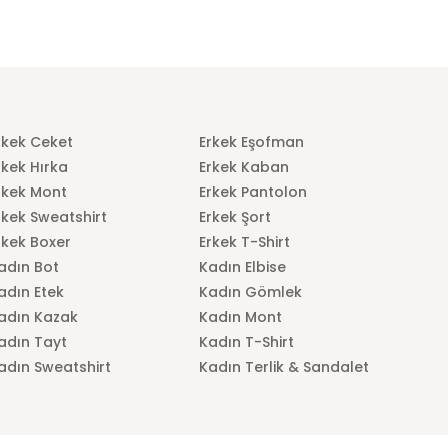
rkek Ceket
Erkek Eşofman
rkek Hırka
Erkek Kaban
rkek Mont
Erkek Pantolon
rkek Sweatshirt
Erkek Şort
rkek Boxer
Erkek T-Shirt
adın Bot
Kadın Elbise
adın Etek
Kadın Gömlek
adın Kazak
Kadın Mont
adın Tayt
Kadın T-Shirt
adın Sweatshirt
Kadın Terlik & Sandalet