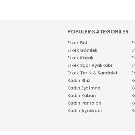
POPÜLER KATEGORİLER
Erkek Bot
E
Erkek Gömlek
E
Erkek Kazak
E
Erkek Spor Ayakkabı
E
Erkek Terlik & Sandalet
E
Kadın Bluz
K
Kadın Eşofman
K
Kadın Kaban
K
Kadın Pantolon
K
Kadın Ayakkabı
K