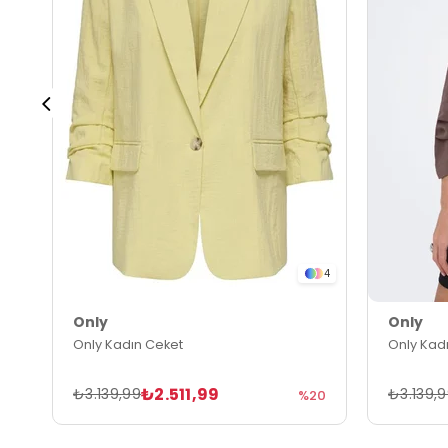
4
Only
Only
Only Kadın Ceket
Only Kad
₺2.511,99
₺3.139,99
₺3.139,
%20