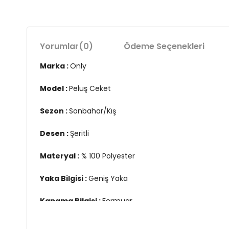
Yorumlar
(0)
Ödeme Seçenekleri
Marka :
Only
Model :
Peluş Ceket
Sezon :
Sonbahar/Kış
Desen :
Şeritli
Materyal :
% 100 Polyester
Yaka Bilgisi :
Geniş Yaka
Kapama Bilgisi :
Fermuar
Kol Bilgisi :
Uzun Kol