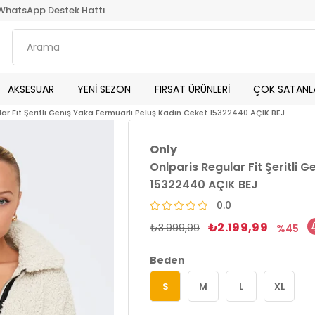
WhatsApp Destek Hattı
AKSESUAR
YENİ SEZON
FIRSAT ÜRÜNLERİ
ÇOK SATANL
ar Fit Şeritli Geniş Yaka Fermuarlı Peluş Kadın Ceket 15322440 AÇIK BEJ
Only
Onlparis Regular Fit Şeritli 
15322440 AÇIK BEJ
0.0
₺2.199,99
₺3.999,99
45
Beden
S
M
L
XL