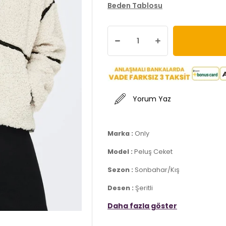
Beden Tablosu
Yorum Yaz
Marka :
Only
Model :
Peluş Ceket
Sezon :
Sonbahar/Kış
Desen :
Şeritli
Daha fazla göster
Materyal :
% 100 Polyester
Yaka Bilgisi :
Geniş Yaka