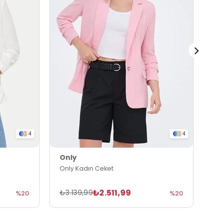
4
4
Only
O
Only Kadın Ceket
O
₺2.511,99
₺3.139,99
₺
%20
%20