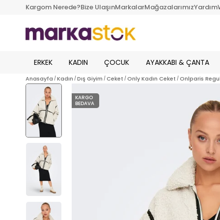
Kargom Nerede?
Bize Ulaşın
Markalar
Mağazalarımız
Yardım
ERKEK
KADIN
ÇOCUK
AYAKKABI & ÇANTA
Anasayfa
Kadın
Dış Giyim
Ceket
Only Kadın Ceket
Onlparis Regul
KARGO
BEDAVA