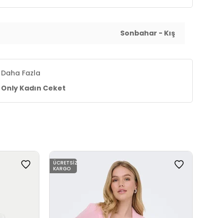
Sonbahar - Kış
Daha Fazla
Only Kadın Ceket
ÜCRETSIZ
ÜCR
KARGO
KAR