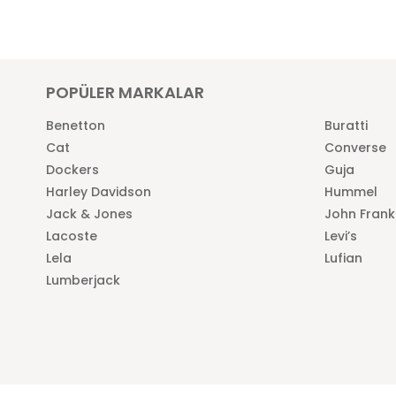
POPÜLER MARKALAR
Benetton
Buratti
Cat
Converse
Dockers
Guja
Harley Davidson
Hummel
Jack & Jones
John Frank
Lacoste
Levi’s
Lela
Lufian
Lumberjack