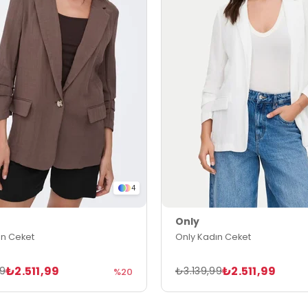
4
Only
ın Ceket
Only Kadın Ceket
₺2.511,99
₺2.511,99
99
₺3.139,99
%20