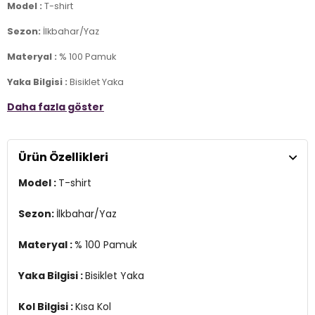
Model :
T-shirt
Sezon:
İlkbahar/Yaz
Materyal :
% 100 Pamuk
Yaka Bilgisi :
Bisiklet Yaka
Daha fazla göster
Kol Bilgisi :
Kısa Kol
Kalıp Bilgisi :
Regular Fit
Ürün Özellikleri
Üretim Yeri :
Bangladeş
2DY15270390.140
Model :
T-shirt
Sezon:
İlkbahar/Yaz
Materyal :
% 100 Pamuk
Yaka Bilgisi :
Bisiklet Yaka
Kol Bilgisi :
Kısa Kol