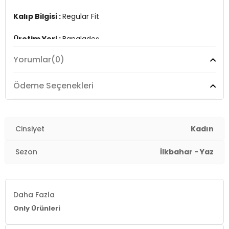
Kalıp Bilgisi :
Regular Fit
Üretim Yeri :
Bangladeş
2DY15270390.140
Yorumlar
(0)
Ödeme Seçenekleri
Cinsiyet
Kadın
Sezon
İlkbahar - Yaz
Daha Fazla
Only Ürünleri