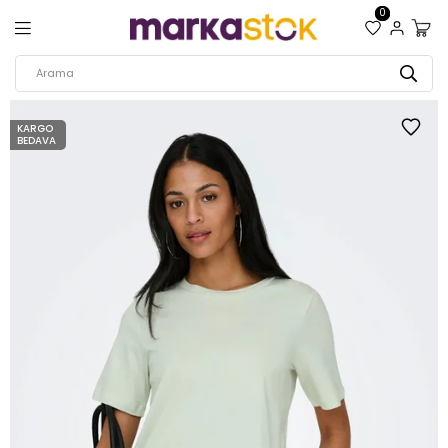
0
KARGO
BEDAVA