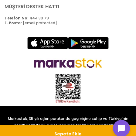
MÜŞTERİ DESTEK HATTI
Telefon No:
444 30 79
E-Posta:
[email protected]
Markastok, 35 yılı aşkın perakende geçmişine sahip ve Türkiye’nin
çeşitli illerinde 22 şubesi bulunan Çetin Family Mağazacılık
tarafından kurulmuştur.