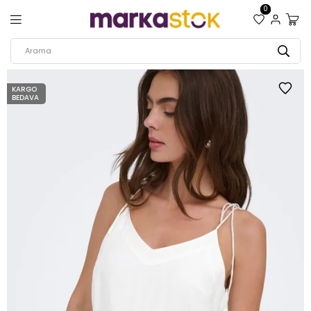
0
KARGO
BEDAVA