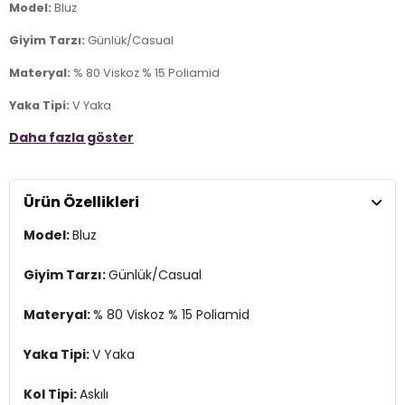
Model:
Bluz
Giyim Tarzı:
Günlük/Casual
Materyal:
% 80 Viskoz % 15 Poliamid
Yaka Tipi:
V Yaka
Daha fazla göster
Kol Tipi:
Askılı
Kumaş Tipi:
Belirtilmemiş
Ürün Özellikleri
Boy:
Standart
Model:
Bluz
Kalıp Bilgisi:
Regular Fit
Yaş Grubu:
Yetişkin
Giyim Tarzı:
Günlük/Casual
Menşei:
Burma
Materyal:
% 80 Viskoz % 15 Poliamid
2DY15370325.69
Yaka Tipi:
V Yaka
Kol Tipi:
Askılı