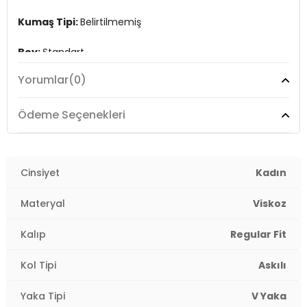
Kumaş Tipi:
Belirtilmemiş
Boy:
Standart
Yorumlar
(0)
Kalıp Bilgisi:
Regular Fit
Yaş Grubu:
Yetişkin
Ödeme Seçenekleri
Menşei:
Burma
2DY15370325.69
Cinsiyet
Kadın
Materyal
Viskoz
Kalıp
Regular Fit
Kol Tipi
Askılı
Yaka Tipi
V Yaka