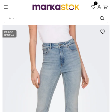
0
KARGO
BEDAVA