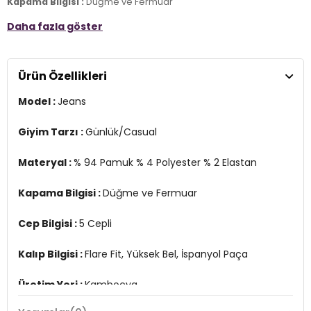
Kapama Bilgisi :
Düğme ve Fermuar
Daha fazla göster
Cep Bilgisi :
5 Cepli
Kalıp Bilgisi :
Flare Fit, Yüksek Bel, İspanyol Paça
Ürün Özellikleri
Üretim Yeri :
Kamboçya
2DE15313328.67
Model :
Jeans
Giyim Tarzı :
Günlük/Casual
Materyal :
% 94 Pamuk % 4 Polyester % 2 Elastan
Kapama Bilgisi :
Düğme ve Fermuar
Cep Bilgisi :
5 Cepli
Kalıp Bilgisi :
Flare Fit, Yüksek Bel, İspanyol Paça
Üretim Yeri :
Kamboçya
2DE15313328.67