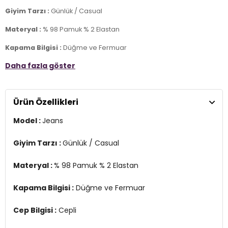
Giyim Tarzı :
Günlük / Casual
Materyal :
% 98 Pamuk % 2 Elastan
Kapama Bilgisi :
Düğme ve Fermuar
Daha fazla göster
Cep Bilgisi :
Cepli
Kalıp Bilgisi :
Flare Fit , Yüksek Bel , Geniş Paça
Ürün Özellikleri
Üretim Yeri :
Pakistan
2DE15323175.42
Model :
Jeans
Giyim Tarzı :
Günlük / Casual
Materyal :
% 98 Pamuk % 2 Elastan
Kapama Bilgisi :
Düğme ve Fermuar
Cep Bilgisi :
Cepli