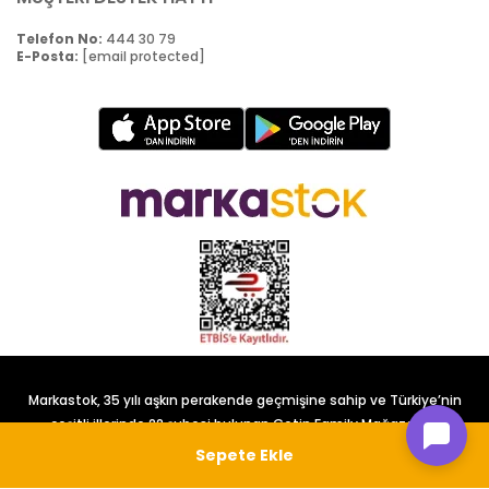
Telefon No:
444 30 79
E-Posta:
[email protected]
Markastok, 35 yılı aşkın perakende geçmişine sahip ve Türkiye’nin
çeşitli illerinde 22 şubesi bulunan Çetin Family Mağazacılık
tarafından kurulmuştur.