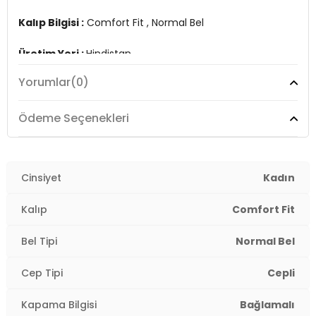
Kalıp Bilgisi :
Comfort Fit , Normal Bel
Üretim Yeri :
Hindistan
2DY15346498.17
Yorumlar
(0)
Ödeme Seçenekleri
Cinsiyet
Kadın
Kalıp
Comfort Fit
Bel Tipi
Normal Bel
Cep Tipi
Cepli
Kapama Bilgisi
Bağlamalı