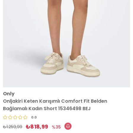
Only
Onljakiri Keten Karışımlı Comfort Fit Belden
Bağlamalı Kadın Short 15346498 BEJ
0.0
₺818,99
₺1.259,99
35