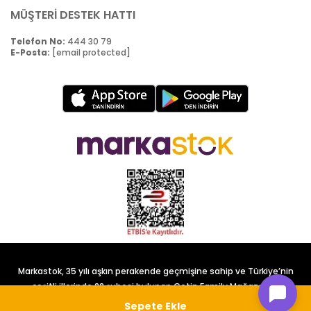
MÜŞTERİ DESTEK HATTI
Telefon No:
444 30 79
E-Posta:
[email protected]
Markastok, 35 yılı aşkın perakende geçmişine sahip ve Türkiye’nin
çeşitli illerinde 22 şubesi bulunan Çetin Family Mağazacılık
tarafından kurulmuştur.