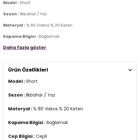
Model :
Short
Sezon :
İlkbahar / Yaz
Materyal :
% 80 Viskos % 20 Keten
Kapama Bilgisi :
Bağlamalı
Daha fazla göster
Cep Bilgisi :
Cepli
Kalıp Bilgisi :
Comfort Fit , Normal Bel
Ürün Özellikleri
Üretim Yeri :
Hindistan
2DY15346498.17
Model :
Short
Sezon :
İlkbahar / Yaz
Materyal :
% 80 Viskos % 20 Keten
Kapama Bilgisi :
Bağlamalı
Cep Bilgisi :
Cepli