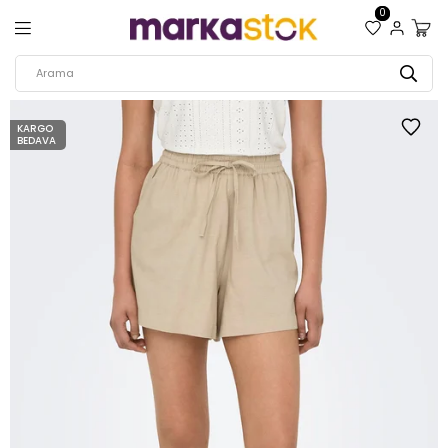
0
KARGO
BEDAVA