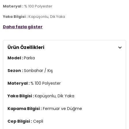
Materyal :
% 100 Polyester
Yaka Bilgisi :
Kapüşonlu, Dik Yaka
Daha fazla göster
Kapama Bilgisi :
Fermuar ve Düğme
Cep Bilgisi :
Cepli
Ürün Özellikleri
Kol Bilgisi :
Uzun Kol
Model :
Parka
Kalıp Bilgisi :
Regular Fit
Detay :
Sezon :
Sonbahar / Kış
- Elastik bel bandı
- Çıkarılabilir suni kürklü kapüşon
Materyal :
% 100 Polyester
- Dizüstü uzunluk
Üretim Yeri :
Burma
Yaka Bilgisi :
Kapüşonlu, Dik Yaka
2DK15304625.07
Kapama Bilgisi :
Fermuar ve Düğme
Cep Bilgisi :
Cepli