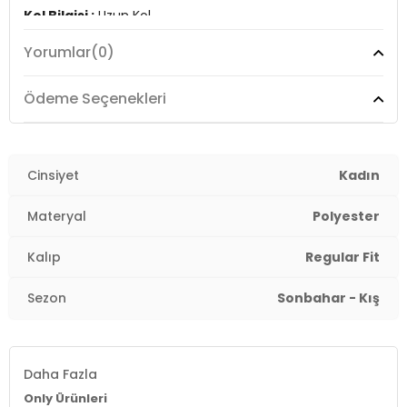
Kol Bilgisi :
Uzun Kol
Yorumlar
(0)
Kalıp Bilgisi :
Regular Fit
Detay :
Ödeme Seçenekleri
- Elastik bel bandı
- Çıkarılabilir suni kürklü kapüşon
- Dizüstü uzunluk
Cinsiyet
Kadın
Üretim Yeri :
Burma
2DK15304625.07
Materyal
Polyester
Kalıp
Regular Fit
Sezon
Sonbahar - Kış
Daha Fazla
Only Ürünleri