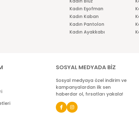
Kadın Bluz
K
Kadın Eşofman
K
Kadın Kaban
K
Kadın Pantolon
K
Kadın Ayakkabı
K
İM
SOSYAL MEDYADA BİZ
Sosyal medyaya özel indirim ve
kampanyalardan ilk sen
ri
haberdar ol, fırsatları yakala!
tleri