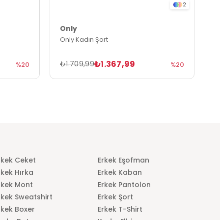
2
Only
O
Only Kadın Şort
O
₺1.367,99
₺1.709,99
₺
%20
%20
rkek Ceket
Erkek Eşofman
rkek Hırka
Erkek Kaban
rkek Mont
Erkek Pantolon
rkek Sweatshirt
Erkek Şort
rkek Boxer
Erkek T-Shirt