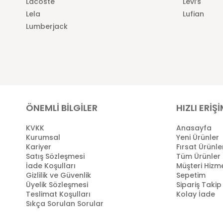
Lacoste
Levi’s
Lela
Lufian
Lumberjack
ÖNEMLİ BİLGİLER
HIZLI ERİŞ
KVKK
Anasayfa
Kurumsal
Yeni Ürünler
Kariyer
Fırsat Ürünle
Satış Sözleşmesi
Tüm Ürünler
İade Koşulları
Müşteri Hizme
Gizlilik ve Güvenlik
Sepetim
Üyelik Sözleşmesi
Sipariş Takip
Teslimat Koşulları
Kolay İade
Sıkça Sorulan Sorular