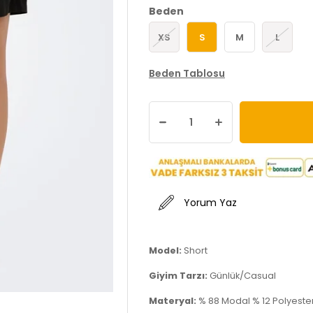
Beden
XS
S
M
L
Beden Tablosu
Yorum Yaz
Model:
Short
Giyim Tarzı:
Günlük/Casual
Materyal:
% 88 Modal % 12 Polyeste