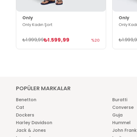
Only
Only
Only Kadın Şort
Only Kadı
₺1.599,99
₺1.999,99
₺1.999,
%20
POPÜLER MARKALAR
Benetton
Buratti
Cat
Converse
Dockers
Guja
Harley Davidson
Hummel
Jack & Jones
John Frank