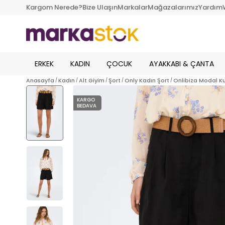
Kargom Nerede?
Bize Ulaşın
Markalar
Mağazalarımız
Yardım
ERKEK
KADIN
ÇOCUK
AYAKKABI & ÇANTA
Anasayfa
Kadın
Alt Giyim
Şort
Only Kadın Şort
Onlibiza Modal Ku
KARGO
BEDAVA