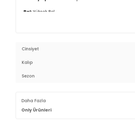
Bel:
Yüksek Bel
Boy:
Standart
Kalıp Bilgisi:
Regular Fit
Cinsiyet
Yaş Grubu:
Yetişkin
Kalıp
Menşei:
Burma
2DY15370298.07
Sezon
Daha Fazla
Only Ürünleri