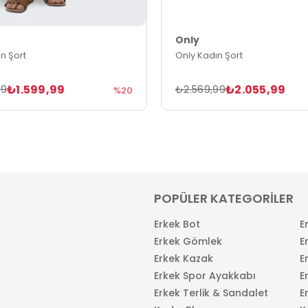
Only
n Şort
Only Kadın Şort
₺1.599,99
₺2.055,99
99
₺2.569,99
%20
POPÜLER KATEGORİLER
Erkek Bot
E
Erkek Gömlek
E
Erkek Kazak
E
Erkek Spor Ayakkabı
E
Erkek Terlik & Sandalet
E