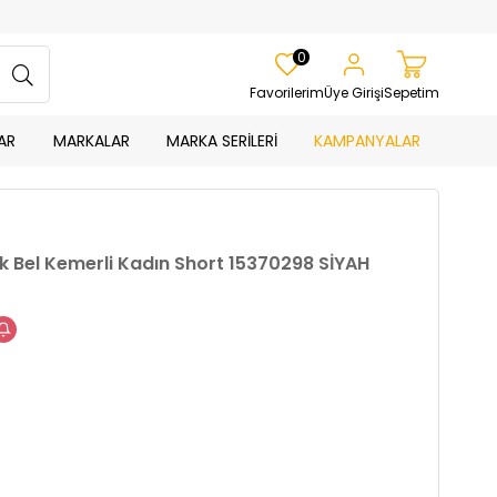
0
Favorilerim
Üye Girişi
Sepetim
AR
MARKALAR
MARKA SERİLERİ
KAMPANYALAR
 Bel Kemerli Kadın Short 15370298 SİYAH