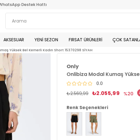
WhatsApp Destek Hattı
AKSESUAR
YENİ SEZON
FIRSAT ÜRÜNLERİ
ÇOK SATANL
maş Yüksek Bel Kemerli Kadın Short 15370298 SİYAH
Only
Onlibiza Modal Kumaş Yüksek
0.0
₺2.055,99
₺2.569,99
20
Renk Seçenekleri