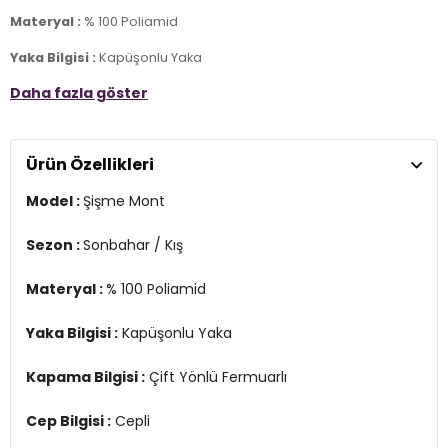
Materyal :
% 100 Poliamid
Yaka Bilgisi :
Kapüşonlu Yaka
Daha fazla göster
Kapama Bilgisi :
Çift Yönlü Fermuarlı
Cep Bilgisi :
Cepli
Ürün Özellikleri
Kol Bilgisi :
Uzun Kol
Model :
Şişme Mont
Kalıp Bilgisi :
Regular Fit
Detay :
Sezon :
Sonbahar / Kış
- Kapüşonun uç kısımları yumuşak tüy detaylı
- Arka tarafında kemer detaylı
Materyal :
% 100 Poliamid
- Astarlı
- Sentetik dolgu ile doldurulmuştur
Yaka Bilgisi :
Kapüşonlu Yaka
Üretim Yeri :
Burma
2DK15322003.69
Kapama Bilgisi :
Çift Yönlü Fermuarlı
Cep Bilgisi :
Cepli