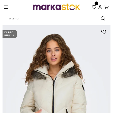
0
KARGO
BEDAVA