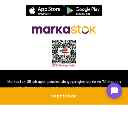
Markastok, 35 yılı aşkın perakende geçmişine sahip ve Türkiye’nin
çeşitli illerinde 22 şubesi bulunan Çetin Family Mağazacılık
tarafından kurulmuştur.