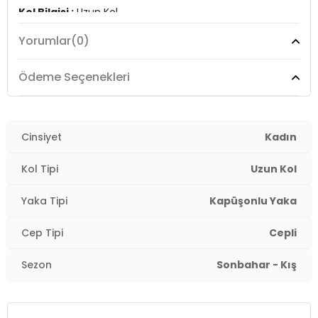
Kol Bilgisi :
Uzun Kol
Yorumlar
(0)
Kalıp Bilgisi :
Regular Fit
Detay :
Ödeme Seçenekleri
- Kapüşonun uç kısımları yumuşak tüy detaylı
- Arka tarafında kemer detaylı
- Astarlı
- Sentetik dolgu ile doldurulmuştur
Cinsiyet
Kadın
Üretim Yeri :
Burma
Kol Tipi
Uzun Kol
2DK15322003.69
Yaka Tipi
Kapüşonlu Yaka
Cep Tipi
Cepli
Sezon
Sonbahar - Kış