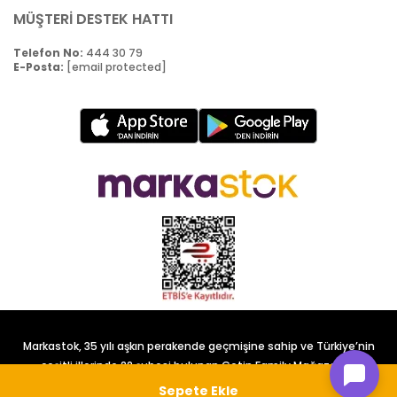
MÜŞTERİ DESTEK HATTI
Telefon No:
444 30 79
E-Posta:
[email protected]
Markastok, 35 yılı aşkın perakende geçmişine sahip ve Türkiye’nin
çeşitli illerinde 22 şubesi bulunan Çetin Family Mağazacılık
tarafından kurulmuştur.