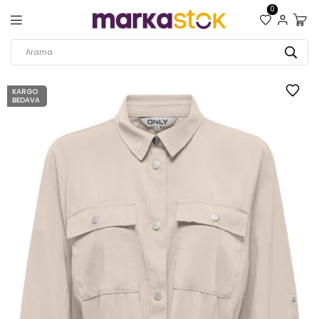
0
KARGO
BEDAVA