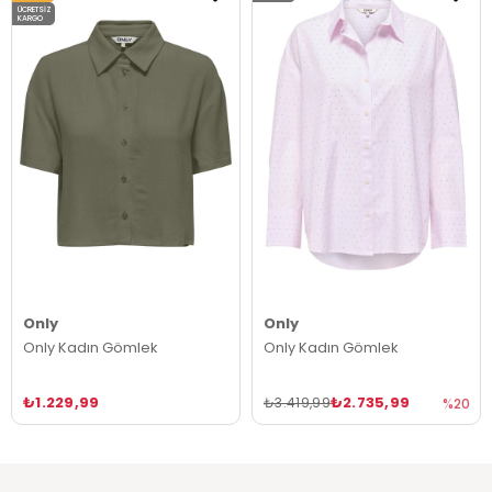
ÜCRETSIZ
KARGO
Only
Only
Only Kadın Gömlek
Only Kadın Gömlek
₺1.229,99
₺2.735,99
₺3.419,99
%20