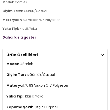
Model:
Gömlek
Giyim Tarzı:
Günlük/Casual
Materyal:
% 93 Viskon % 7 Polyester
Yaka Tipi:
Klasik Yaka
Daha fazla göster
Kapama Şekli:
Çıtçıt Düğmeli
Kol Tipi:
Uzun Kol
Ürün Özellikleri
Cep:
Cepli
Model:
Gömlek
Kumaş Tipi:
Belirtilmemiş
Boy:
Standart
Giyim Tarzı:
Günlük/Casual
Kalıp Bilgisi:
Regular Fit
Materyal:
% 93 Viskon % 7 Polyester
Yaş Grubu:
Yetişkin
Yaka Tipi:
Klasik Yaka
Menşei:
Burma
2DY15310852.34
Kapama Şekli:
Çıtçıt Düğmeli