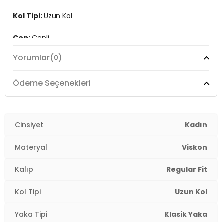
Kol Tipi:
Uzun Kol
Cep:
Cepli
Yorumlar
(0)
Kumaş Tipi:
Belirtilmemiş
Boy:
Standart
Ödeme Seçenekleri
Kalıp Bilgisi:
Regular Fit
Yaş Grubu:
Cinsiyet
Yetişkin
Kadın
Menşei:
Burma
Materyal
Viskon
2DY15310852.34
Kalıp
Regular Fit
Kol Tipi
Uzun Kol
Yaka Tipi
Klasik Yaka