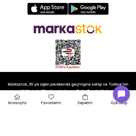
Markastok, 35 yılı aşkın perakende geçmişine sahip ve Türkiye’nin
çeşitli illerinde 22 şubesi bulunan Çetin Family Mağazacılık
tarafından kurulmuştur.
Anasayfa
Favorilerim
Sepetim
Üye Girişi