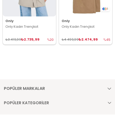
1
Only
Only
Only Kadın Trençkot
Only Kadın Trençkot
₺2.735,99
₺2.474,99
₺3.419,99
₺4.499,99
%20
%45
POPÜLER MARKALAR
POPÜLER KATEGORİLER