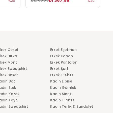
₺1.367,99
₺1.709,99
₺
%20
%20
rkek Ceket
Erkek Eşofman
rkek Hırka
Erkek Kaban
rkek Mont
Erkek Pantolon
rkek Sweatshirt
Erkek Şort
rkek Boxer
Erkek T-Shirt
adın Bot
Kadın Elbise
adın Etek
Kadın Gömlek
adın Kazak
Kadın Mont
adın Tayt
Kadın T-Shirt
adın Sweatshirt
Kadın Terlik & Sandalet