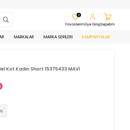
0
Favorilerim
Üye Girişi
Sepetim
AR
MARKALAR
MARKA SERİLERİ
KAMPANYALAR
Bel Kot Kadın Short 15375433 MAVİ
XL