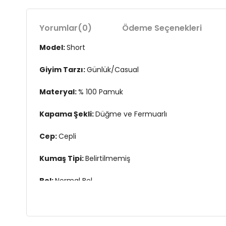
Yorumlar
(0)
Ödeme Seçenekleri
Model:
Short
Giyim Tarzı:
Günlük/Casual
Materyal:
% 100 Pamuk
Kapama Şekli:
Düğme ve Fermuarlı
Cep:
Cepli
Kumaş Tipi:
Belirtilmemiş
Bel:
Normal Bel
Boy:
Standart
Kalıp Bilgisi:
Regular Fit