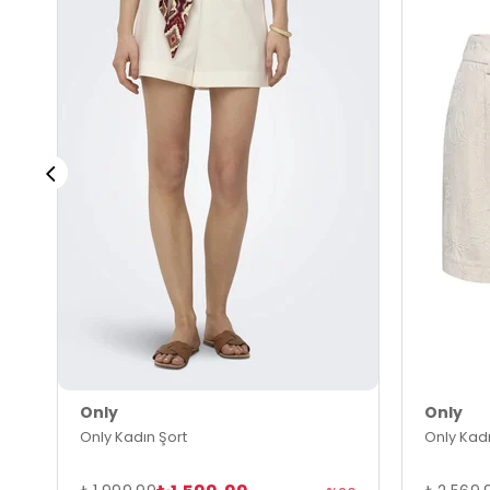
Only
Only
Only Kadın Şort
Only Kadı