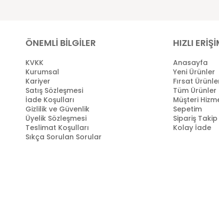
ÖNEMLİ BİLGİLER
HIZLI ERİŞ
KVKK
Anasayfa
Kurumsal
Yeni Ürünler
Kariyer
Fırsat Ürünle
Satış Sözleşmesi
Tüm Ürünler
İade Koşulları
Müşteri Hizme
Gizlilik ve Güvenlik
Sepetim
Üyelik Sözleşmesi
Sipariş Takip
Teslimat Koşulları
Kolay İade
Sıkça Sorulan Sorular