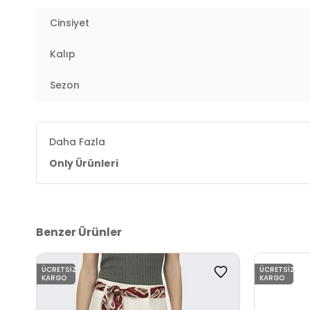
Cinsiyet
Yaş Grubu:
Yetişkin
Kalıp
Menşei:
Kamboçya
2DY15375433.42
Sezon
Daha Fazla
Only Ürünleri
Benzer Ürünler
ÜCRETSIZ
ÜCRETSIZ
KARGO
KARGO