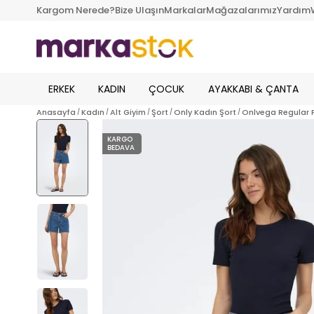
Kargom Nerede?
Bize Ulaşın
Markalar
Mağazalarımız
Yardım
ERKEK
KADIN
ÇOCUK
AYAKKABI & ÇANTA
Anasayfa
Kadın
Alt Giyim
Şort
Only Kadın Şort
Onlvega Regular F
KARGO
BEDAVA