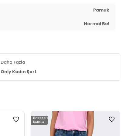
Pamuk
Normal Bel
Daha Fazla
Only Kadın Şort
ÜCRETSIZ
ÜCR
KARGO
KAR