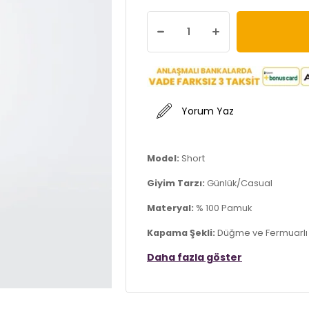
Yorum Yaz
Model:
Short
Giyim Tarzı:
Günlük/Casual
Materyal:
% 100 Pamuk
Kapama Şekli:
Düğme ve Fermuarlı
Daha fazla göster
Cep:
Cepli
Kumaş Tipi:
Belirtilmemiş
Bel:
Normal Bel