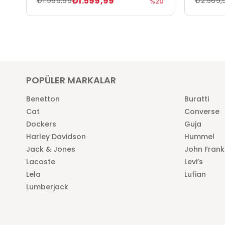
₺1.599,99
₺1.999,99
₺2.569,
%20
POPÜLER MARKALAR
Benetton
Buratti
Cat
Converse
Dockers
Guja
Harley Davidson
Hummel
Jack & Jones
John Frank
Lacoste
Levi’s
Lela
Lufian
Lumberjack