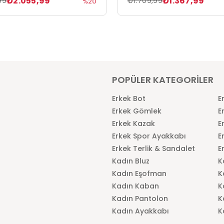
₺2.055,99
₺1.367,99
99
₺1.709,99
%20
POPÜLER KATEGORİLER
Erkek Bot
E
Erkek Gömlek
E
Erkek Kazak
E
Erkek Spor Ayakkabı
E
Erkek Terlik & Sandalet
E
Kadın Bluz
K
Kadın Eşofman
K
Kadın Kaban
K
Kadın Pantolon
K
Kadın Ayakkabı
K