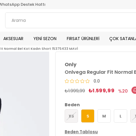
WhatsApp Destek Hattı
AKSESUAR
YENİ SEZON
FIRSAT ÜRÜNLERİ
ÇOK SATANL
it Normal Bel Kot Kadın Short 15375433 MAVİ
Only
Onlvega Regular Fit Normal 
0.0
₺1.599,99
₺1.999,99
20
Beden
XS
S
M
L
Beden Tablosu