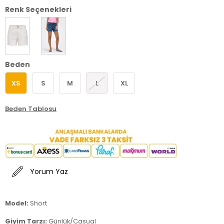
Renk Seçenekleri
Beden
XS
S
M
L
XL
Beden Tablosu
Yorum Yaz
Model:
Short
Giyim Tarzı:
Günlük/Casual