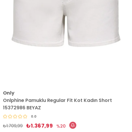
Only
Onlphine Pamuklu Regular Fit Kot Kadın Short
15372986 BEYAZ
0.0
₺1.367,99
₺1.709,99
20