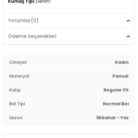
Kumaş Tipi:
Denim
Bel:
Normal Bel
Yorumlar
(0)
Boy:
Mini
Ödeme Seçenekleri
Kalıp Bilgisi:
Regular Fit
Yaş Grubu:
Yetişkin
Cinsiyet
Kadın
Menşei:
Bangladeş
2DY15372986.25
Materyal
Pamuk
Kalıp
Regular Fit
Bel Tipi
Normal Bel
Sezon
İlkbahar - Yaz