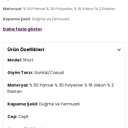
Materyal:
% 50 Pamuk % 30 Polyester % 18 Viskon % 2 Elastan
Kapama Şekli:
Düğme ve Fermuarlı
Daha fazla göster
Cep:
Cepli
Kumaş Tipi:
Denim
Ürün Özellikleri
Bel:
Normal Bel
Model:
Short
Boy:
Mini
Kalıp Bilgisi:
Regular Fit
Giyim Tarzı:
Günlük/Casual
Yaş Grubu:
Yetişkin
Materyal:
% 50 Pamuk % 30 Polyester % 18 Viskon % 2
Menşei:
Elastan
Bangladeş
2DY15372986.25
Kapama Şekli:
Düğme ve Fermuarlı
Cep:
Cepli