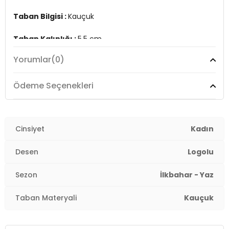
Taban Bilgisi :
Kauçuk
Taban Kalınlığı :
5,5 cm
Yorumlar
(0)
Üretim Yeri :
Çin
2DY5MNACEDIA5FX.25
Ödeme Seçenekleri
Cinsiyet
Kadın
Desen
Logolu
Sezon
İlkbahar - Yaz
Taban Materyali
Kauçuk