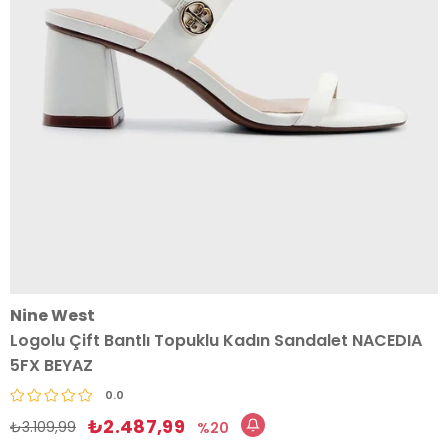
Nine West
Logolu Çift Bantlı Topuklu Kadın Sandalet NACEDIA
5FX BEYAZ
0.0
₺2.487,99
₺3.109,99
20