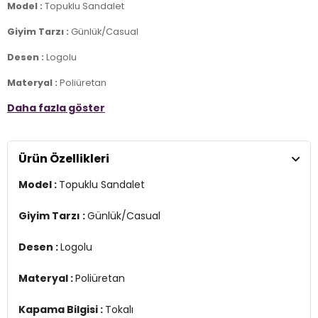
Model :
Topuklu Sandalet
Giyim Tarzı :
Günlük/Casual
Desen :
Logolu
Materyal :
Poliüretan
Daha fazla göster
Kapama Bilgisi :
Tokalı
Taban Bilgisi :
Kauçuk
Ürün Özellikleri
Taban Kalınlığı :
5,5 cm
Model :
Topuklu Sandalet
Üretim Yeri :
Çin
2DY5MNACEDIA5FX.25
Giyim Tarzı :
Günlük/Casual
Desen :
Logolu
Materyal :
Poliüretan
Kapama Bilgisi :
Tokalı