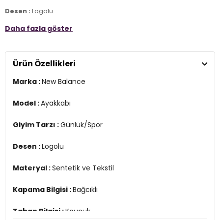
Desen :
Logolu
Daha fazla göster
Materyal :
Sentetik ve Tekstil
Kapama Bilgisi :
Bağcıklı
Ürün Özellikleri
Taban Bilgisi :
Kauçuk
Marka :
New Balance
Taban Kalınlığı :
3,5 cm
Detay :
Rahat iç taban konfor sunar
Model :
Ayakkabı
3DE0ML408SS.18
Giyim Tarzı :
Günlük/Spor
Desen :
Logolu
Materyal :
Sentetik ve Tekstil
Kapama Bilgisi :
Bağcıklı
Taban Bilgisi :
Kauçuk