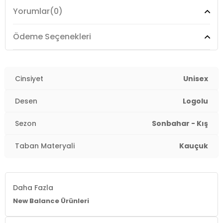
Yorumlar
(0)
Taban Kalınlığı :
3,5 cm
Detay :
Rahat iç taban konfor sunar
Ödeme Seçenekleri
3DE0ML408SS.18
Cinsiyet
Unisex
Desen
Logolu
Sezon
Sonbahar - Kış
Taban Materyali
Kauçuk
Daha Fazla
New Balance Ürünleri