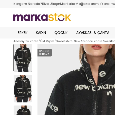
Kargom Nerede?
Bize Ulaşın
Markalar
Mağazalarımız
Yardım
ERKEK
KADIN
ÇOCUK
AYAKKABI & ÇANTA
Anasayfa
Kadın
Üst Giyim
Sweatshirt
New Balance Kadın Sweatsh
KARGO
BEDAVA