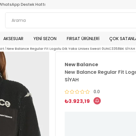
WhatsApp Destek Hattı
AKSESUAR
YENİ SEZON
FIRSAT ÜRÜNLERİ
ÇOK SATANL
irt
New Balance Regular Fit Logolu Dik Yaka Unisex Sweat 0UNC3358BK SİYAH
New Balance
New Balance Regular Fit Lo
SİYAH
0.0
₺3.923,19