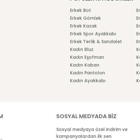
Erkek Bot
E
Erkek Gömlek
E
Erkek Kazak
E
Erkek Spor Ayakkabı
E
Erkek Terlik & Sandalet
E
Kadın Bluz
K
Kadın Eşofman
K
Kadın Kaban
K
Kadın Pantolon
K
Kadın Ayakkabı
K
İM
SOSYAL MEDYADA BİZ
Sosyal medyaya özel indirim ve
kampanyalardan ilk sen