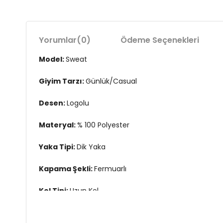
Yorumlar
(0)
Ödeme Seçenekleri
Model:
Sweat
Giyim Tarzı:
Günlük/Casual
Desen:
Logolu
Materyal:
% 100 Polyester
Yaka Tipi:
Dik Yaka
Kapama Şekli:
Fermuarlı
Kol Tipi:
Uzun Kol
Cep:
Cepli