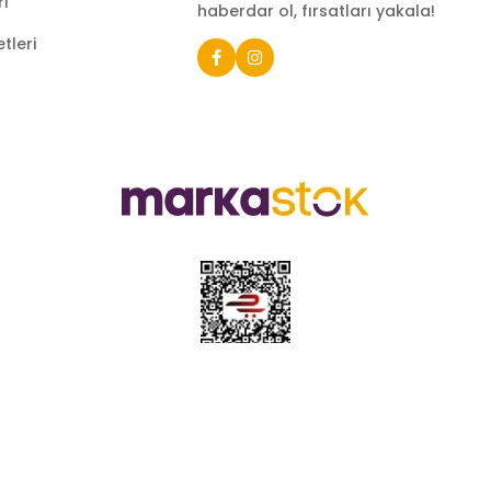
ri
haberdar ol, fırsatları yakala!
tleri
e sahip ve Türkiye’nin çeşitli illerinde 22 şubesi bulunan Çeti