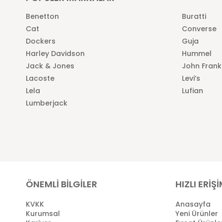
Benetton
Buratti
Cat
Converse
Dockers
Guja
Harley Davidson
Hummel
Jack & Jones
John Frank
Lacoste
Levi’s
Lela
Lufian
Lumberjack
ÖNEMLİ BİLGİLER
HIZLI ERİŞ
KVKK
Anasayfa
Kurumsal
Yeni Ürünler