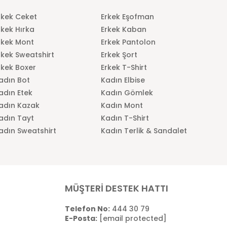
rkek Ceket
Erkek Eşofman
rkek Hırka
Erkek Kaban
rkek Mont
Erkek Pantolon
rkek Sweatshirt
Erkek Şort
rkek Boxer
Erkek T-Shirt
adın Bot
Kadın Elbise
adın Etek
Kadın Gömlek
adın Kazak
Kadın Mont
adın Tayt
Kadın T-Shirt
adın Sweatshirt
Kadın Terlik & Sandalet
MÜŞTERİ DESTEK HATTI
Telefon No:
444 30 79
E-Posta:
[email protected]