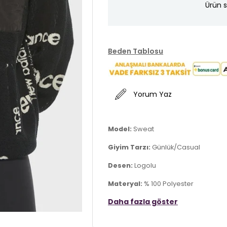
Ürün s
Beden Tablosu
Yorum Yaz
Model:
Sweat
Giyim Tarzı:
Günlük/Casual
Desen:
Logolu
Materyal:
% 100 Polyester
Daha fazla göster
Yaka Tipi:
Dik Yaka
Kapama Şekli:
Fermuarlı