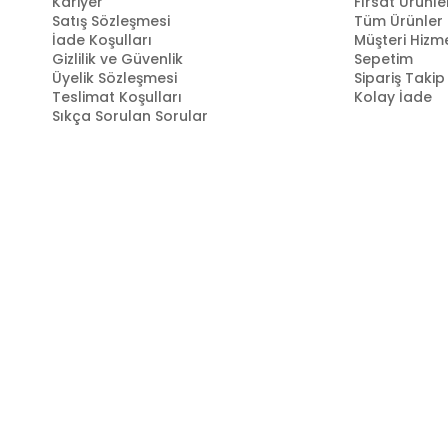
Kariyer
Fırsat Ürünle
Satış Sözleşmesi
Tüm Ürünler
İade Koşulları
Müşteri Hizme
Gizlilik ve Güvenlik
Sepetim
Üyelik Sözleşmesi
Sipariş Takip
Teslimat Koşulları
Kolay İade
Sıkça Sorulan Sorular
Markastok, 35 yılı aşkın perakende geçmişin