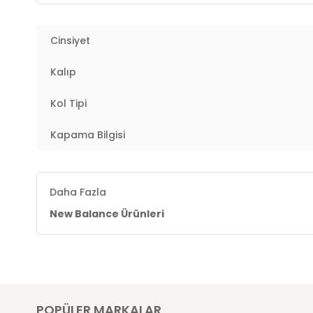
Kumaş Tipi:
Belirtilmemiş
Cinsiyet
Boy:
Standart
Kalıp
Kalıp Bilgisi:
Regular Fit
Kol Tipi
Yaş Grubu:
Yetişkin
Kapama Bilgisi
Menşei:
Türkiye
3DE0UNC3358BK.07
Daha Fazla
New Balance Ürünleri
POPÜLER MARKALAR