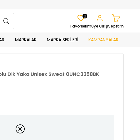
0
Favorilerim
Üye Girişi
Sepetim
AR
MARKALAR
MARKA SERİLERİ
KAMPANYALAR
golu Dik Yaka Unisex Sweat 0UNC3358BK