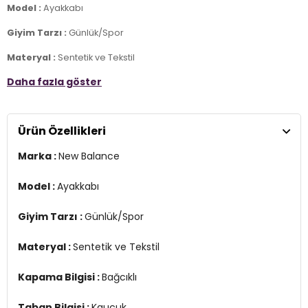
Model :
Ayakkabı
Giyim Tarzı :
Günlük/Spor
Materyal :
Sentetik ve Tekstil
Daha fazla göster
Kapama Bilgisi :
Bağcıklı
Taban Bilgisi :
Kauçuk
Ürün Özellikleri
3DE0ML408DS.25
Marka :
New Balance
Model :
Ayakkabı
Giyim Tarzı :
Günlük/Spor
Materyal :
Sentetik ve Tekstil
Kapama Bilgisi :
Bağcıklı
Taban Bilgisi :
Kauçuk