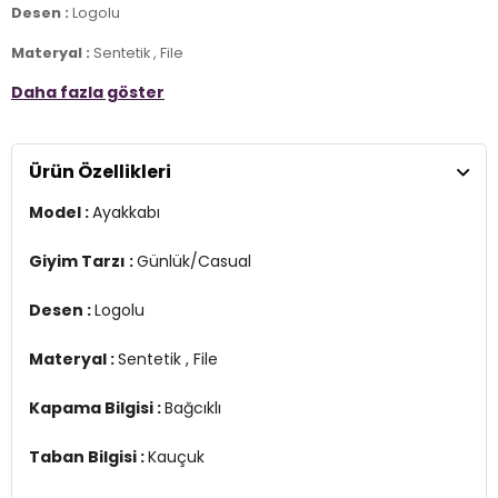
Desen :
Logolu
Materyal :
Sentetik , File
Daha fazla göster
Kapama Bilgisi :
Bağcıklı
Taban Bilgisi :
Kauçuk
Ürün Özellikleri
Burun Tipi :
Yuvarlak
Model :
Ayakkabı
Detay :
-ABZORB orta taban, yastıklama ve sıkıştırma direncinin bir
kombinasyonu ile darbeyi emer
Giyim Tarzı :
Günlük/Casual
Üretim Yeri :
Vietnam
3DE0MR530AAM.69
Desen :
Logolu
Materyal :
Sentetik , File
Kapama Bilgisi :
Bağcıklı
Taban Bilgisi :
Kauçuk