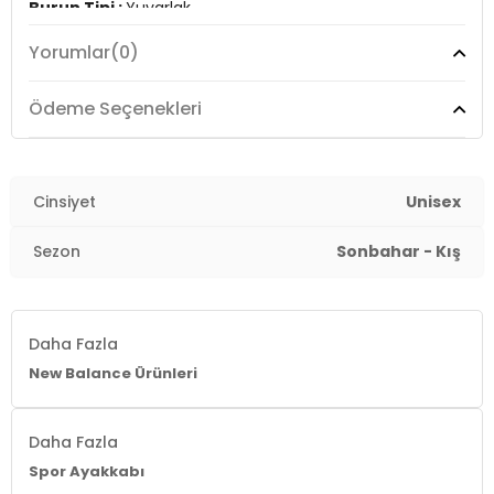
Burun Tipi :
Yuvarlak
Yorumlar
(0)
Detay :
-ABZORB orta taban, yastıklama ve sıkıştırma
direncinin bir kombinasyonu ile darbeyi emer
Ödeme Seçenekleri
Üretim Yeri :
Vietnam
3DE0MR530AAM.69
Cinsiyet
Unisex
Sezon
Sonbahar - Kış
Daha Fazla
New Balance Ürünleri
Daha Fazla
Spor Ayakkabı