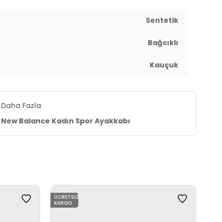
Sentetik
Bağcıklı
Kauçuk
Daha Fazla
New Balance Kadın Spor Ayakkabı
ÜCRETSIZ
ÜCR
KARGO
KAR