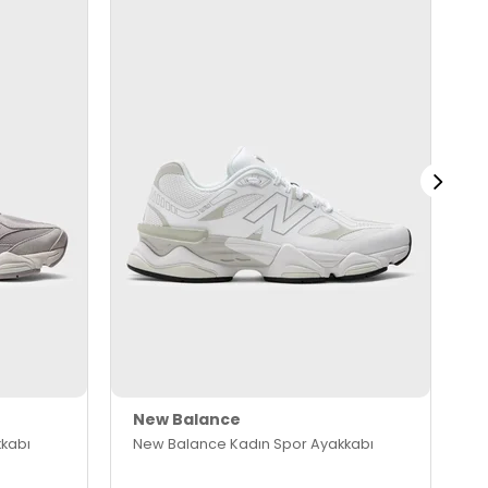
New Balance
N
kabı
New Balance Kadın Spor Ayakkabı
N