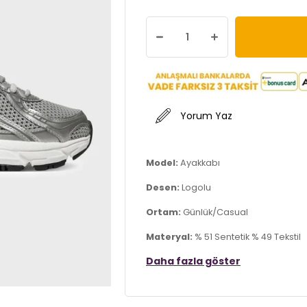
Yorum Yaz
Model:
Ayakkabı
Desen:
Logolu
Ortam:
Günlük/Casual
Materyal:
% 51 Sentetik % 49 Tekstil
Daha fazla göster
Kapama Şekli:
Bağcıklı
Taban Materyali:
Kauçuk