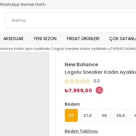
WhatsApp Destek Hattı
AKSESUAR
YENİ SEZON
FIRSAT ÜRÜNLERİ
ÇOK SATANL
Balance Kadın Spor Ayakkabı
Logolu Sneaker Kadın Ayakkabı U740SG2 GÜMÜ
New Balance
Logolu Sneaker Kadın Ayak
0.0
₺7.999,00
Beden
37
37,5
38
38,5
Beden Tablosu