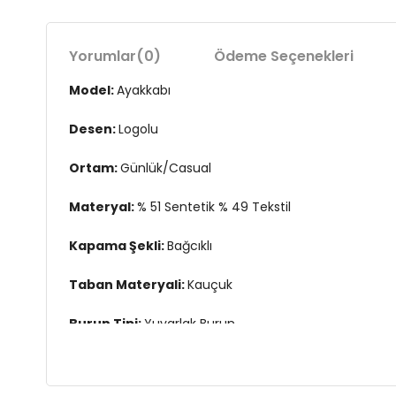
Yorumlar
(0)
Ödeme Seçenekleri
Model:
Ayakkabı
Desen:
Logolu
Ortam:
Günlük/Casual
Materyal:
% 51 Sentetik % 49 Tekstil
Kapama Şekli:
Bağcıklı
Taban Materyali:
Kauçuk
Burun Tipi:
Yuvarlak Burun
Topuk Boyu:
Belirtilmemiş