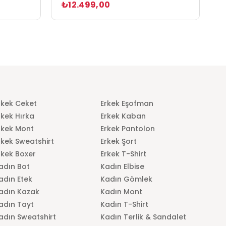
₺12.499,00
₺
rkek Ceket
Erkek Eşofman
rkek Hırka
Erkek Kaban
rkek Mont
Erkek Pantolon
rkek Sweatshirt
Erkek Şort
rkek Boxer
Erkek T-Shirt
adın Bot
Kadın Elbise
adın Etek
Kadın Gömlek
adın Kazak
Kadın Mont
adın Tayt
Kadın T-Shirt
adın Sweatshirt
Kadın Terlik & Sandalet