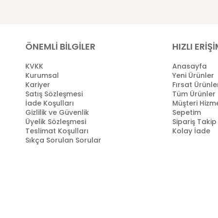
ÖNEMLİ BİLGİLER
HIZLI ERİŞ
KVKK
Anasayfa
Kurumsal
Yeni Ürünler
Kariyer
Fırsat Ürünle
Satış Sözleşmesi
Tüm Ürünler
İade Koşulları
Müşteri Hizme
Gizlilik ve Güvenlik
Sepetim
Üyelik Sözleşmesi
Sipariş Takip
Teslimat Koşulları
Kolay İade
Sıkça Sorulan Sorular