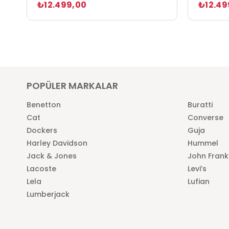
₺12.499,00
₺12.49
POPÜLER MARKALAR
Benetton
Buratti
Cat
Converse
Dockers
Guja
Harley Davidson
Hummel
Jack & Jones
John Frank
Lacoste
Levi’s
Lela
Lufian
Lumberjack