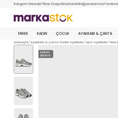
Kargom Nerede?
Bize Ulaşın
Markalar
Mağazalarımız
Yardım
ERKEK
KADIN
ÇOCUK
AYAKKABI & ÇANTA
Anasayfa
Ayakkabı & Çanta
Kadın Ayakkabı
Spor Ayakkabı
New 
KARGO
BEDAVA