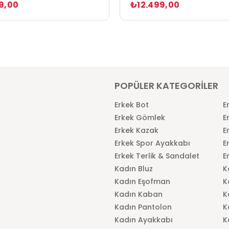
9,00
₺12.499,00
POPÜLER KATEGORİLER
Erkek Bot
E
Erkek Gömlek
E
Erkek Kazak
E
Erkek Spor Ayakkabı
E
Erkek Terlik & Sandalet
E
Kadın Bluz
K
Kadın Eşofman
K
Kadın Kaban
K
Kadın Pantolon
K
Kadın Ayakkabı
K