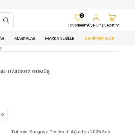
0
Favorilerim
Üye Girişi
Sepetim
AR
MARKALAR
MARKA SERİLERİ
KAMPANYALAR
Ş
kabı U740SG2 GÜMÜŞ
40
Tahmini Kargoya Teslim
:
11 Ağustos 2026 Salı