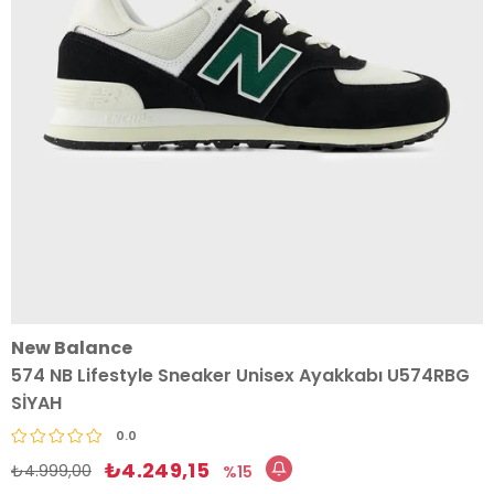
New Balance
574 NB Lifestyle Sneaker Unisex Ayakkabı U574RBG
SİYAH
0.0
₺4.249,15
₺4.999,00
15