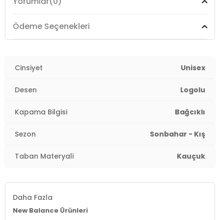
Yorumlar
(0)
Detay :
-
EVA orta taban yastıklaması
-
Nefes alabilen file dış yüzey
Ödeme Seçenekleri
3DE0U574RBG.07
Cinsiyet
Unisex
Desen
Logolu
Kapama Bilgisi
Bağcıklı
Sezon
Sonbahar - Kış
Taban Materyali
Kauçuk
Daha Fazla
New Balance Ürünleri