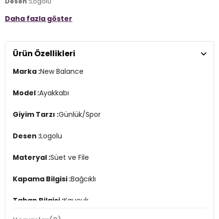
Desen :
Logolu
Daha fazla göster
Materyal :
Süet ve File
Kapama Bilgisi :
Bağcıklı
Ürün Özellikleri
Taban Bilgisi :
Kauçuk
Marka :
New Balance
Detay :
-
EVA orta taban yastıklaması
-
Nefes alabilen file dış yüzey
Model :
Ayakkabı
3DE0U574RBG.07
Giyim Tarzı :
Günlük/Spor
Desen :
Logolu
Materyal :
Süet ve File
Kapama Bilgisi :
Bağcıklı
Taban Bilgisi :
Kauçuk