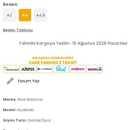
Beden
42
44
44,5
Beden Tablosu
Tahmini Kargoya Teslim
:
10 Ağustos 2026 Pazartesi
Yorum Yaz
Marka :
New Balance
Model :
Ayakkabı
Giyim Tarzı :
Günlük/Spor