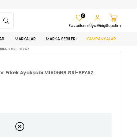
0
Favorilerim
Üye Girişi
Sepetim
AR
MARKALAR
MARKA SERİLERİ
KAMPANYALAR
1906NB GRİ-BEYAZ
or Erkek Ayakkabı M1906NB GRİ-BEYAZ