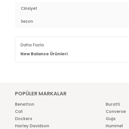
-Acteva lite orta taban
-N-ergy şok emici dış taban
Cinsiyet
-Abzosb sbs topuk yastıklaması gün boyu konfor sun
3DE1M1906NB.347
Sezon
Daha Fazla
New Balance Ürünleri
POPÜLER MARKALAR
Benetton
Buratti
Cat
Converse
Dockers
Guja
Harley Davidson
Hummel