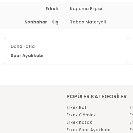
Erkek
Kapama Bilgisi
New
New
ar
Balance
Balanc
Sonbahar - Kış
Taban Materyali
New Balance
New Bal
Erkek Spor
Erkek Sp
Ayakkabı
Ayakkabı
₺8.249,00
₺9.99
Daha Fazla
Spor Ayakkabı
POPÜLER KATEGORİLER
Erkek Bot
E
Erkek Gömlek
E
Erkek Kazak
E
Erkek Spor Ayakkabı
E