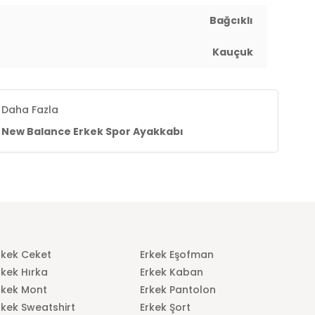
Bağcıklı
New
New
New
e
Balance
Balance
Bala
Kauçuk
ance
New Balance
New Balance
New B
or
Erkek Spor
Erkek Spor
Erkek 
Ayakkabı
Ayakkabı
Ayakk
9,00
₺9.999,00
₺12.499,00
₺16.
Daha Fazla
New Balance Erkek Spor Ayakkabı
rkek Ceket
Erkek Eşofman
rkek Hırka
Erkek Kaban
rkek Mont
Erkek Pantolon
rkek Sweatshirt
Erkek Şort