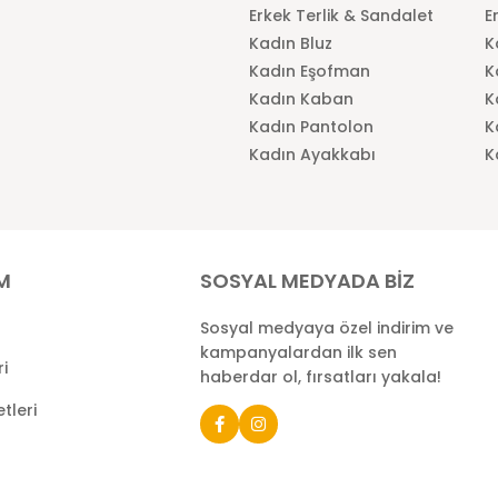
Erkek Terlik & Sandalet
E
Kadın Bluz
K
Kadın Eşofman
K
Kadın Kaban
K
Kadın Pantolon
K
Kadın Ayakkabı
K
İM
SOSYAL MEDYADA BİZ
Sosyal medyaya özel indirim ve
kampanyalardan ilk sen
ri
haberdar ol, fırsatları yakala!
tleri