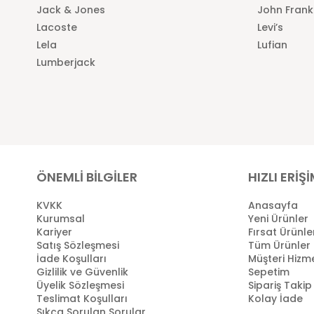
Jack & Jones
John Frank
Lacoste
Levi’s
Lela
Lufian
Lumberjack
ÖNEMLİ BİLGİLER
HIZLI ERİŞ
KVKK
Anasayfa
Kurumsal
Yeni Ürünler
Kariyer
Fırsat Ürünle
Satış Sözleşmesi
Tüm Ürünler
İade Koşulları
Müşteri Hizme
Gizlilik ve Güvenlik
Sepetim
Üyelik Sözleşmesi
Sipariş Takip
Teslimat Koşulları
Kolay İade
Sıkça Sorulan Sorular