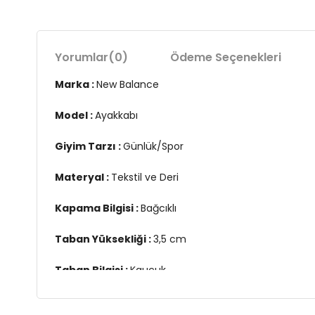
Yorumlar
(0)
Ödeme Seçenekleri
Marka :
New Balance
Model :
Ayakkabı
Giyim Tarzı :
Günlük/Spor
Materyal :
Tekstil ve Deri
Kapama Bilgisi :
Bağcıklı
Taban Yüksekliği :
3,5 cm
Taban Bilgisi :
Kauçuk
Detay :