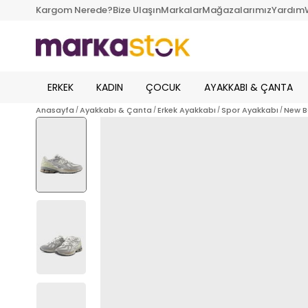
Kargom Nerede?
Bize Ulaşın
Markalar
Mağazalarımız
Yardım
ERKEK
KADIN
ÇOCUK
AYAKKABI & ÇANTA
Anasayfa
Ayakkabı & Çanta
Erkek Ayakkabı
Spor Ayakkabı
New B