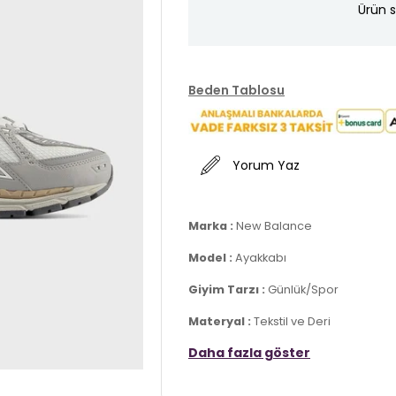
Ürün s
Beden Tablosu
Yorum Yaz
Marka :
New Balance
Model :
Ayakkabı
Giyim Tarzı :
Günlük/Spor
Materyal :
Tekstil ve Deri
Daha fazla göster
Kapama Bilgisi :
Bağcıklı
Taban Yüksekliği :
3,5 cm