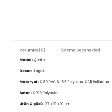
Yorumlar
(0)
Ödeme Seçenekleri
Model :
Çanta
Desen :
Logolu
Materyal :
% 80 PVC % 18,5 Polyester % 1,5 Poliüretan
Astar :
% 100 Polyester
Ürün Ölçüsü :
27 x 19 x 10 cm