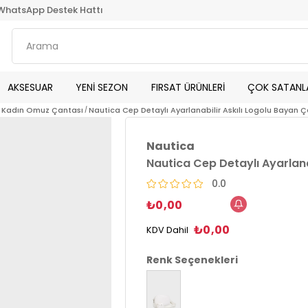
WhatsApp Destek Hattı
AKSESUAR
YENİ SEZON
FIRSAT ÜRÜNLERİ
ÇOK SATANL
 Kadın Omuz Çantası
Nautica Cep Detaylı Ayarlanabilir Askılı Logolu Bayan
Nautica
Nautica Cep Detaylı Ayarlan
0.0
₺0,00
₺0,00
KDV Dahil
Renk Seçenekleri