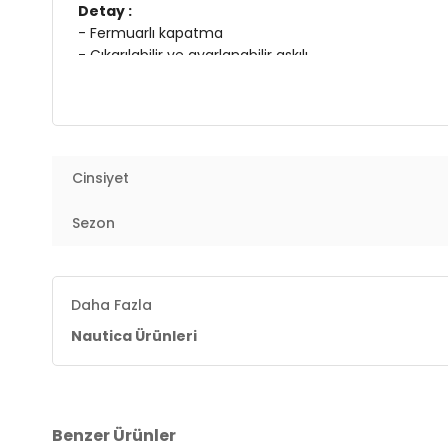
Detay :
- Fermuarlı kapatma
- Çıkarılabilir ve ayarlanabilir askılı
- Çıtçıtlı cep detaylı
Üretim Yeri :
Türkiye
2DECN7156T.34
Cinsiyet
Sezon
Daha Fazla
Nautica Ürünleri
Benzer Ürünler