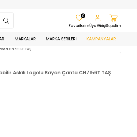
0
Favorilerim
Üye Girişi
Sepetim
AR
MARKALAR
MARKA SERİLERİ
KAMPANYALAR
 Çanta CN7156T TAŞ
abilir Askılı Logolu Bayan Çanta CN7156T TAŞ