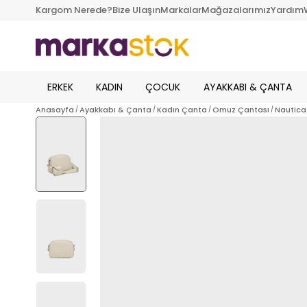
Kargom Nerede?
Bize Ulaşın
Markalar
Mağazalarımız
Yardım
ERKEK
KADIN
ÇOCUK
AYAKKABI & ÇANTA
Anasayfa
Ayakkabı & Çanta
Kadın Çanta
Omuz Çantası
Nautica