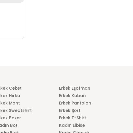
rkek Ceket
Erkek Eşofman
rkek Hırka
Erkek Kaban
rkek Mont
Erkek Pantolon
rkek Sweatshirt
Erkek Şort
rkek Boxer
Erkek T-Shirt
adın Bot
Kadın Elbise
adın Etek
Kadın Gömlek