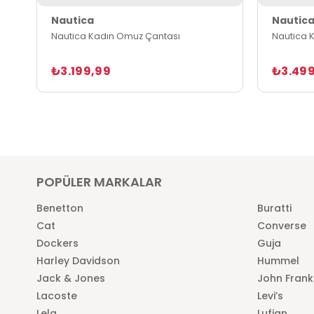
Nautica
Nautic
Nautica Kadın Omuz Çantası
Nautica 
₺3.199,99
₺3.499
POPÜLER MARKALAR
Benetton
Buratti
Cat
Converse
Dockers
Guja
Harley Davidson
Hummel
Jack & Jones
John Frank
Lacoste
Levi’s
Lela
Lufian