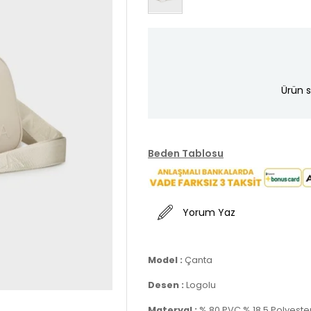
Ürün s
Beden Tablosu
Yorum Yaz
Model :
Çanta
Desen :
Logolu
Materyal :
% 80 PVC % 18,5 Polyester