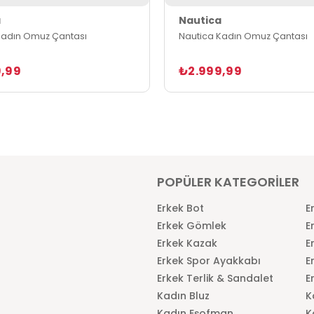
a
Nautica
Kadın Omuz Çantası
Nautica Kadın Omuz Çantası
,99
₺2.999,99
POPÜLER KATEGORİLER
Erkek Bot
E
Erkek Gömlek
E
Erkek Kazak
E
Erkek Spor Ayakkabı
E
Erkek Terlik & Sandalet
E
Kadın Bluz
K
Kadın Eşofman
K