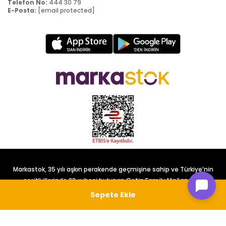
Telefon No:
444 30 79
E-Posta:
[email protected]
Markastok, 35 yılı aşkın perakende geçmişine sahip ve Türkiye’nin
çeşitli illerinde 22 şubesi bulunan Çetin Family Mağazacılık
tarafından kurulmuştur.