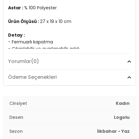
Astar :
% 100 Polyester
Ürün Ölçüsü :
27 x 19 x 10 cm
Detay :
- Fermuarlı kapatma
- Çıkarılabilir ve ayarlanabilir askılı
- Çıtçıtlı cep detaylı
Yorumlar
(0)
Üretim Yeri :
Türkiye
2DECN7156T.07
Ödeme Seçenekleri
Cinsiyet
Kadın
Desen
Logolu
Sezon
İlkbahar - Yaz