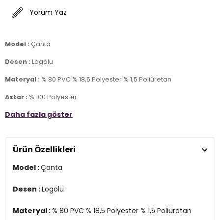
Yorum Yaz
Model :
Çanta
Desen :
Logolu
Materyal :
% 80 PVC % 18,5 Polyester % 1,5 Poliüretan
Astar :
% 100 Polyester
Daha fazla göster
Ürün Ölçüsü :
27 x 19 x 10 cm
Detay :
- Fermuarlı kapatma
Ürün Özellikleri
- Çıkarılabilir ve ayarlanabilir askılı
- Çıtçıtlı cep detaylı
Model :
Çanta
Üretim Yeri :
Türkiye
2DECN7156T.07
Desen :
Logolu
Materyal :
% 80 PVC % 18,5 Polyester % 1,5 Poliüretan