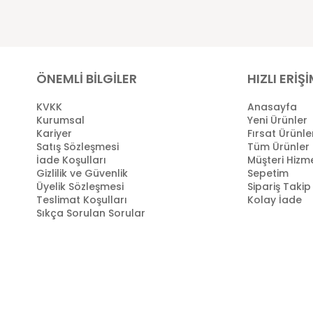
ÖNEMLİ BİLGİLER
HIZLI ERİŞ
KVKK
Anasayfa
Kurumsal
Yeni Ürünler
Kariyer
Fırsat Ürünle
Satış Sözleşmesi
Tüm Ürünler
İade Koşulları
Müşteri Hizme
Gizlilik ve Güvenlik
Sepetim
Üyelik Sözleşmesi
Sipariş Takip
Teslimat Koşulları
Kolay İade
Sıkça Sorulan Sorular