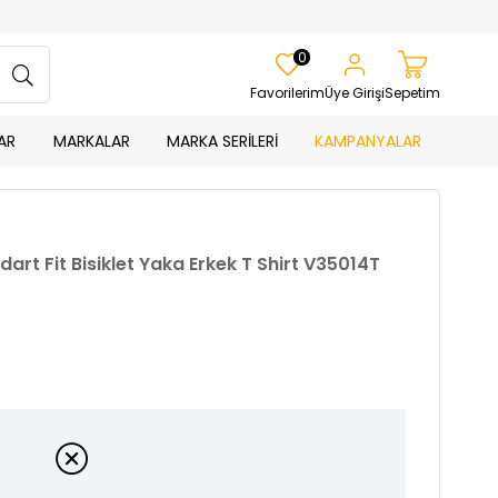
0
Favorilerim
Üye Girişi
Sepetim
AR
MARKALAR
MARKA SERİLERİ
KAMPANYALAR
art Fit Bisiklet Yaka Erkek T Shirt V35014T