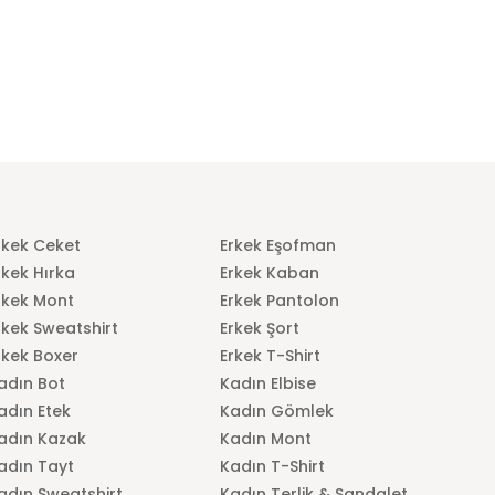
rkek Ceket
Erkek Eşofman
rkek Hırka
Erkek Kaban
rkek Mont
Erkek Pantolon
rkek Sweatshirt
Erkek Şort
rkek Boxer
Erkek T-Shirt
adın Bot
Kadın Elbise
adın Etek
Kadın Gömlek
adın Kazak
Kadın Mont
adın Tayt
Kadın T-Shirt
adın Sweatshirt
Kadın Terlik & Sandalet