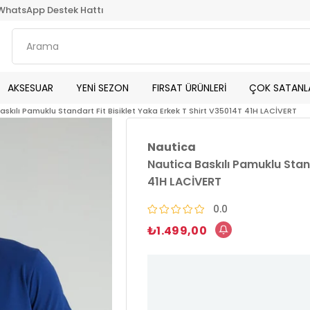
WhatsApp Destek Hattı
AKSESUAR
YENİ SEZON
FIRSAT ÜRÜNLERİ
ÇOK SATANL
askılı Pamuklu Standart Fit Bisiklet Yaka Erkek T Shirt V35014T 41H LACİVERT
Nautica
Nautica Baskılı Pamuklu Stand
41H LACİVERT
0.0
₺1.499,00