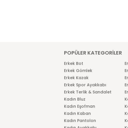
POPÜLER KATEGORİLER
Erkek Bot
E
Erkek Gömlek
E
Erkek Kazak
E
Erkek Spor Ayakkabı
E
Erkek Terlik & Sandalet
E
Kadın Bluz
K
Kadın Eşofman
K
Kadın Kaban
K
Kadın Pantolon
K
Kadın Ayakkabı
K