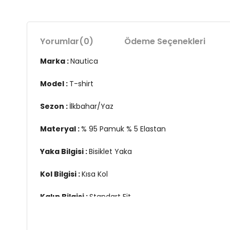
Yorumlar
(0)
Ödeme Seçenekleri
Marka :
Nautica
Model :
T-shirt
Sezon :
İlkbahar/Yaz
Materyal :
% 95 Pamuk % 5 Elastan
Yaka Bilgisi :
Bisiklet Yaka
Kol Bilgisi :
Kısa Kol
Kalıp Bilgisi :
Standart Fit
Manken Ölçüsü :
Boy : 1.90 cm / Göğüs : 98 cm / Bel