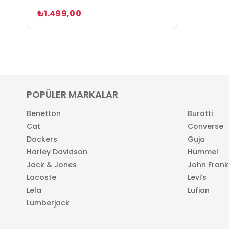
₺1.499,00
POPÜLER MARKALAR
Benetton
Buratti
Cat
Converse
Dockers
Guja
Harley Davidson
Hummel
Jack & Jones
John Frank
Lacoste
Levi’s
Lela
Lufian
Lumberjack