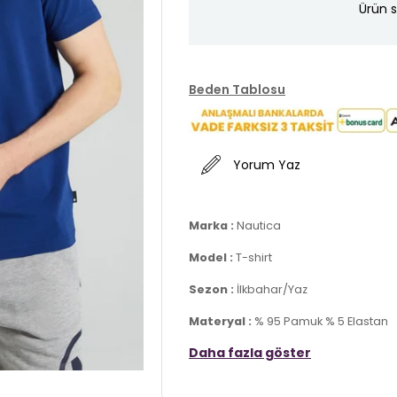
Ürün s
Beden Tablosu
Yorum Yaz
Marka :
Nautica
Model :
T-shirt
Sezon :
İlkbahar/Yaz
Materyal :
% 95 Pamuk % 5 Elastan
Daha fazla göster
Yaka Bilgisi :
Bisiklet Yaka
Kol Bilgisi :
Kısa Kol