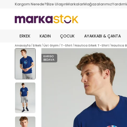
Kargom Nerede?
Bize Ulaşın
Markalar
Mağazalarımız
Yardım
ERKEK
KADIN
ÇOCUK
AYAKKABI & ÇANTA
Anasayfa
Erkek
Üst Giyim
T-Shirt
Nautica Erkek T-Shirt
Nautica B
KARGO
BEDAVA