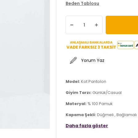
Beden Tablosu
Yorum Yaz
Model:
Kot Pantolon
Giyim Tarzı:
Günlük/Casual
Materyal:
% 100 Pamuk
Kapama Şekli:
Düğmeli , Bağlamalı
Daha fazla göster
Cep:
Cepli
Kumaş Tipi:
Denim