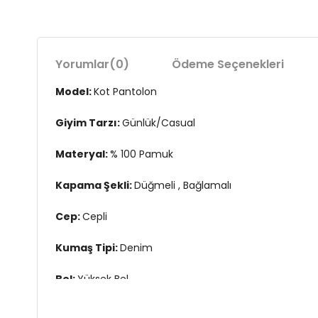
Yorumlar
(0)
Ödeme Seçenekleri
Model:
Kot Pantolon
Giyim Tarzı:
Günlük/Casual
Materyal:
% 100 Pamuk
Kapama Şekli:
Düğmeli , Bağlamalı
Cep:
Cepli
Kumaş Tipi:
Denim
Bel:
Yüksek Bel
Boy:
Standart