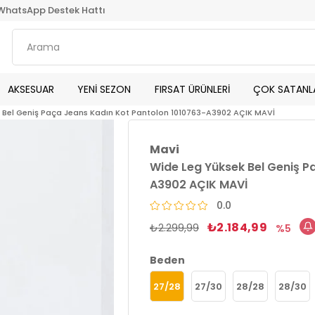
WhatsApp Destek Hattı
AKSESUAR
YENİ SEZON
FIRSAT ÜRÜNLERİ
ÇOK SATANL
 Bel Geniş Paça Jeans Kadın Kot Pantolon 1010763-A3902 AÇIK MAVİ
Mavi
Wide Leg Yüksek Bel Geniş P
A3902 AÇIK MAVİ
0.0
₺2.184,99
₺2.299,99
5
Beden
27/28
27/30
28/28
28/30