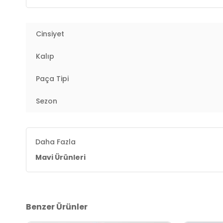
Paça Tipi:
Geniş Paça
Cinsiyet
Kalıp Bilgisi:
Wide Leg Fit
Kalıp
Yaş Grubu:
Yetişkin
Paça Tipi
Menşei:
Türkiye
2DE1010763A3902.67
Sezon
Daha Fazla
Mavi Ürünleri
Benzer Ürünler