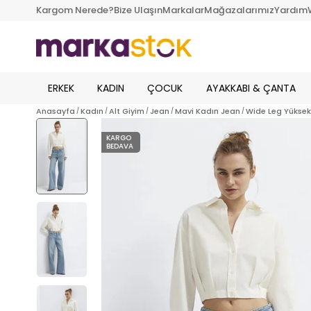
Kargom Nerede?
Bize Ulaşın
Markalar
Mağazalarımız
Yardım
ERKEK
KADIN
ÇOCUK
AYAKKABI & ÇANTA
Anasayfa
Kadın
Alt Giyim
Jean
Mavi Kadın Jean
Wide Leg Yüksek
KARGO
BEDAVA