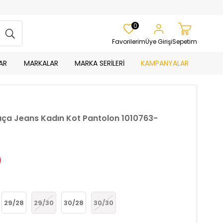
0
Favorilerim
Üye Girişi
Sepetim
AR
MARKALAR
MARKA SERİLERİ
KAMPANYALAR
aça Jeans Kadın Kot Pantolon 1010763-
29/28
29/30
30/28
30/30