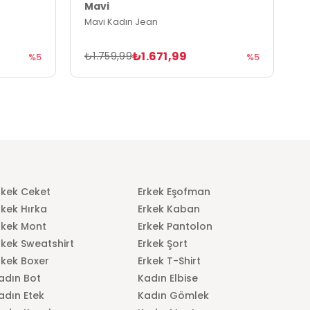
Mavi
M
Mavi Kadın Jean
M
₺1.671,99
₺1.759,99
₺
%5
%5
rkek Ceket
Erkek Eşofman
rkek Hırka
Erkek Kaban
rkek Mont
Erkek Pantolon
rkek Sweatshirt
Erkek Şort
rkek Boxer
Erkek T-Shirt
adın Bot
Kadın Elbise
adın Etek
Kadın Gömlek