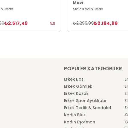
Mavi
ın Jean
Mavi Kadın Jean
₺2.517,49
₺2.184,99
99
₺2.299,99
%5
POPÜLER KATEGORİLER
Erkek Bot
E
Erkek Gömlek
E
Erkek Kazak
E
Erkek Spor Ayakkabı
E
Erkek Terlik & Sandalet
E
Kadın Bluz
K
Kadın Eşofman
K