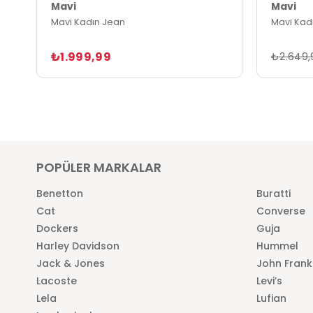
Mavi
Mavi
Mavi Kadın Jean
Mavi Kad
₺1.999,99
₺2.649,
POPÜLER MARKALAR
Benetton
Buratti
Cat
Converse
Dockers
Guja
Harley Davidson
Hummel
Jack & Jones
John Frank
Lacoste
Levi’s
Lela
Lufian