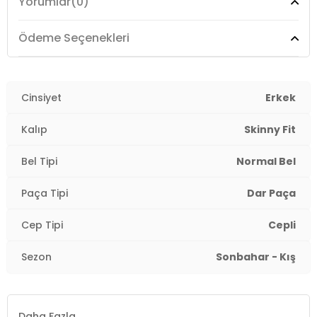
Yorumlar
(0)
Manken Ölçüsü :
Boy : 1.88 cm / Göğüs : 96 cm / Bel :
78 cm / Basen : 82 cm / Beden : 30-32
Ödeme Seçenekleri
3DE100107034804.135
Cinsiyet
Erkek
Kalıp
Skinny Fit
Bel Tipi
Normal Bel
Paça Tipi
Dar Paça
Cep Tipi
Cepli
Sezon
Sonbahar - Kış
Daha Fazla