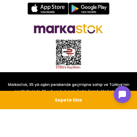
Markastok, 35 yılı aşkın perakende geçmişine sahip ve Türkiye’nin
çeşitli illerinde 22 şubesi bulunan Çetin Family Mağazacılık
tarafından kurulmuştur.