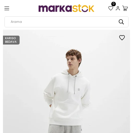
0
KARGO
BEDAVA