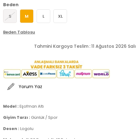
Beden
S
M
L
XL
Beden Tablosu
Tahmini Kargoya Teslim
:
11 Ağustos 2026 Salı
Yorum Yaz
Model :
Eşofman Altı
Giyim Tarzı :
Günlük / Spor
Desen :
Logolu