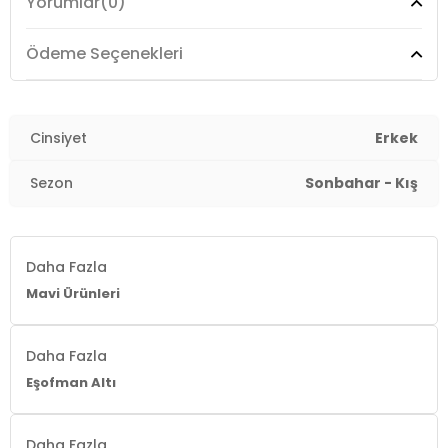
Yorumlar
(0)
Detay :
- Şardonlu iç kısım
Ödeme Seçenekleri
Menşei :
Pakistan
3DE1001054980018.52
Cinsiyet
Erkek
Sezon
Sonbahar - Kış
Daha Fazla
Mavi Ürünleri
Daha Fazla
Eşofman Altı
Daha Fazla