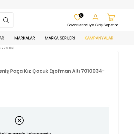
0
Favorilerim
Üye Girişi
Sepetim
AR
MARKALAR
MARKA SERİLERİ
KAMPANYALAR
0778 GRİ
eniş Paça Kız Çocuk Eşofman Altı 7010034-