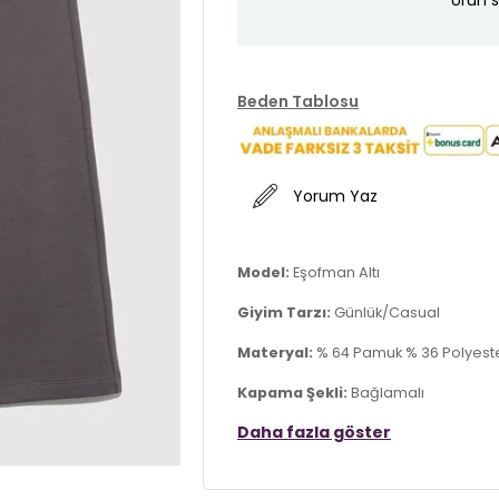
Ürün s
Beden Tablosu
Yorum Yaz
Model:
Eşofman Altı
Giyim Tarzı:
Günlük/Casual
Materyal:
% 64 Pamuk % 36 Polyest
Kapama Şekli:
Bağlamalı
Daha fazla göster
Kumaş Tipi:
Belirtilmemiş
Bel:
Normal Bel