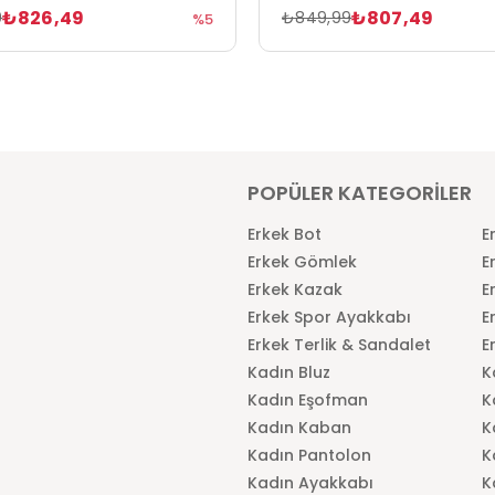
₺826,49
₺807,49
9
₺849,99
%5
POPÜLER KATEGORİLER
Erkek Bot
E
Erkek Gömlek
E
Erkek Kazak
E
Erkek Spor Ayakkabı
E
Erkek Terlik & Sandalet
E
Kadın Bluz
K
Kadın Eşofman
K
Kadın Kaban
K
Kadın Pantolon
K
Kadın Ayakkabı
K