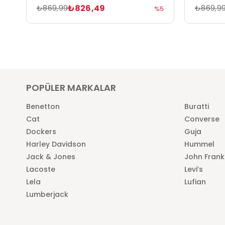
₺826,49
₺869,99
₺869,9
%5
POPÜLER MARKALAR
Benetton
Buratti
Cat
Converse
Dockers
Guja
Harley Davidson
Hummel
Jack & Jones
John Frank
Lacoste
Levi’s
Lela
Lufian
Lumberjack