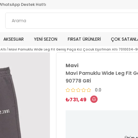
WhatsApp Destek Hattı
AKSESUAR
YENİ SEZON
FIRSAT ÜRÜNLERİ
ÇOK SATANL
Altı
Mavi Pamuklu Wide Leg Fit Geniş Paça Kız Çocuk Eşofman Altı 7010034-9
Mavi
Mavi Pamuklu Wide Leg Fit G
90778 GRİ
0.0
₺731,49