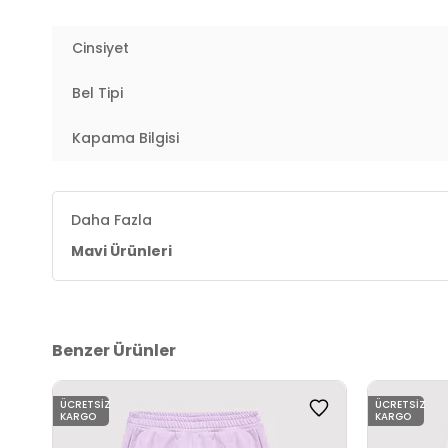
Kalıp Bilgisi:
Wide Leg Fit
Cinsiyet
Yaş Grubu:
Çocuk
Bel Tipi
Menşei:
Türkiye
4DE2701003490778.18
Kapama Bilgisi
Daha Fazla
Mavi Ürünleri
Benzer Ürünler
ÜCRETSIZ
ÜCRETSIZ
KARGO
KARGO