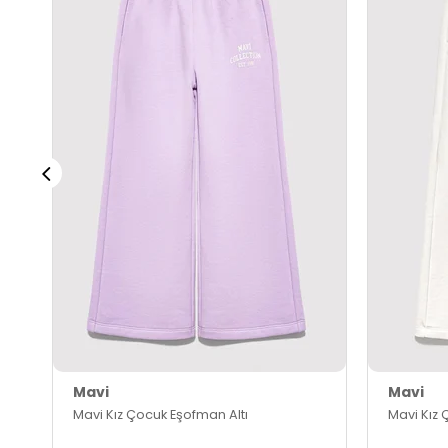
Mavi
Mavi
Mavi Kız Çocuk Eşofman Altı
Mavi Kız 