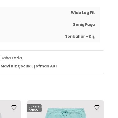
Wide Leg Fit
Geniş Paça
Sonbahar - Kış
Daha Fazla
Mavi Kız Çocuk Eşofman Altı
ÜCRETSIZ
ÜCR
KARGO
KAR