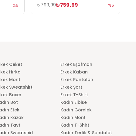
₺759,99
₺799,99
₺
%5
%5
rkek Ceket
Erkek Eşofman
rkek Hırka
Erkek Kaban
rkek Mont
Erkek Pantolon
rkek Sweatshirt
Erkek Şort
rkek Boxer
Erkek T-Shirt
adın Bot
Kadın Elbise
adın Etek
Kadın Gömlek
adın Kazak
Kadın Mont
adın Tayt
Kadın T-Shirt
adın Sweatshirt
Kadın Terlik & Sandalet