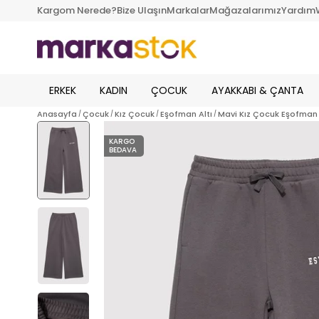
Kargom Nerede?
Bize Ulaşın
Markalar
Mağazalarımız
Yardım
ERKEK
KADIN
ÇOCUK
AYAKKABI & ÇANTA
Anasayfa
Çocuk
Kız Çocuk
Eşofman Altı
Mavi Kız Çocuk Eşofman 
KARGO
BEDAVA