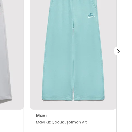
Mavi
M
Mavi Kız Çocuk Eşofman Altı
M