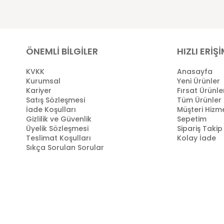
ÖNEMLİ BİLGİLER
HIZLI ERİŞ
KVKK
Anasayfa
Kurumsal
Yeni Ürünler
Kariyer
Fırsat Ürünle
Satış Sözleşmesi
Tüm Ürünler
İade Koşulları
Müşteri Hizme
Gizlilik ve Güvenlik
Sepetim
Üyelik Sözleşmesi
Sipariş Takip
Teslimat Koşulları
Kolay İade
Sıkça Sorulan Sorular