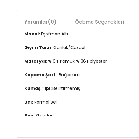
Yorumlar
(0)
Ödeme Seçenekleri
Model:
Eşofman Altı
Giyim Tarzı:
Günlük/Casual
Materyal:
% 64 Pamuk % 36 Polyester
Kapama Şekli:
Bağlamalı
Kumaş Tipi:
Belirtilmemiş
Bel:
Normal Bel
Boy:
Standart
Paça Tipi:
Geniş Paça